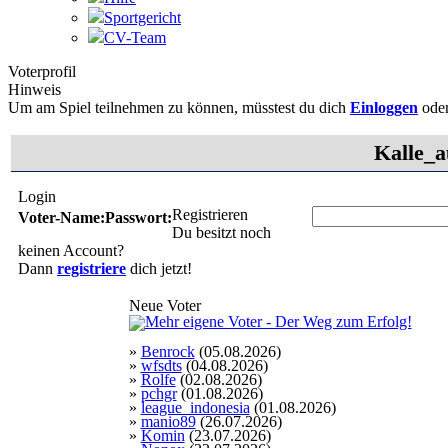
Sportgericht
CV-Team
Voterprofil
Hinweis
Um am Spiel teilnehmen zu können, müsstest du dich
Einloggen
ode
Kalle_a
Login
Registrieren
Voter-Name:
Passwort:
Du besitzt noch
keinen Account?
Dann
registriere
dich jetzt!
Neue Voter
»
Benrock
(05.08.2026)
»
wfsdts
(04.08.2026)
»
Rolfe
(02.08.2026)
»
pchgr
(01.08.2026)
»
league_indonesia
(01.08.2026)
»
manio89
(26.07.2026)
»
Komin
(23.07.2026)