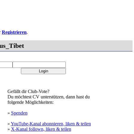
r
Registrieren
.
us_Tibet
Gefällt dir Club-Vote?
Du möchtest CV unterstützen, dann hast du
folgende Möglichkeiten:
»
Spenden
»
YouTube-Kanal abonnieren, liken & teilen
»
X-Kanal follown, liken & teilen