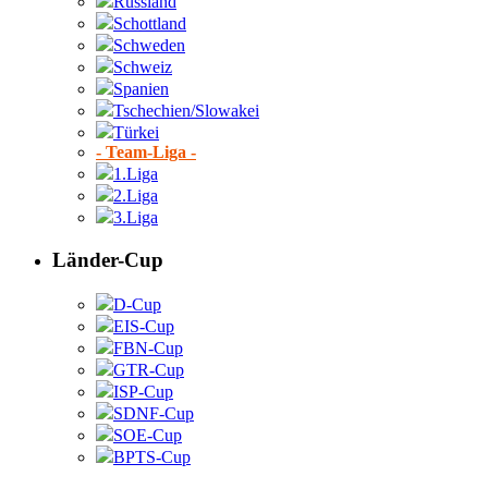
Russland
Schottland
Schweden
Schweiz
Spanien
Tschechien/Slowakei
Türkei
- Team-Liga -
1.Liga
2.Liga
3.Liga
Länder-Cup
D-Cup
EIS-Cup
FBN-Cup
GTR-Cup
ISP-Cup
SDNF-Cup
SOE-Cup
BPTS-Cup