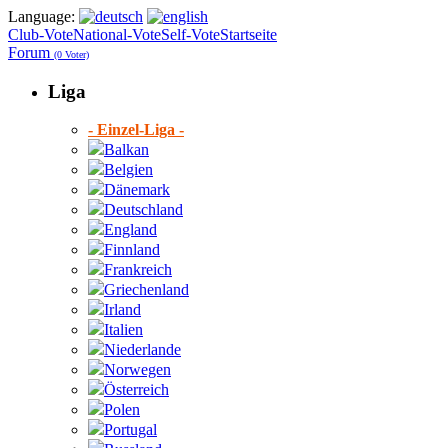
Language:
Club-Vote
National-Vote
Self-Vote
Startseite
Forum
(0 Voter)
Liga
- Einzel-Liga -
Balkan
Belgien
Dänemark
Deutschland
England
Finnland
Frankreich
Griechenland
Irland
Italien
Niederlande
Norwegen
Österreich
Polen
Portugal