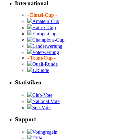
International
- Einzel-Cup -
Amateur-Cup
Hattrix-Cup
Europa-Cup
Champions-Cup
Länderwertung
Voterwertung
- Team-Cup -
Quali-Runde
1.Runde
Statistiken
Club-Vote
National-Vote
Self-Vote
Support
Votingregeln
Hilfe