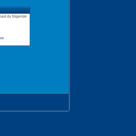
hast du folgende
len