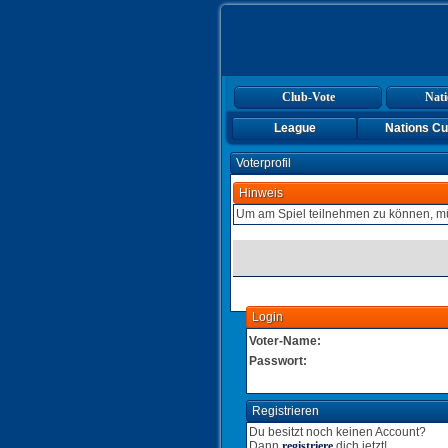
Club-Vote
Nati
League
Nations C
Voterprofil
Hinweis
Um am Spiel teilnehmen zu können, mü
Login
Voter-Name:
Passwort:
Registrieren
Du besitzt noch keinen Account?
Dann
registriere
dich jetzt!