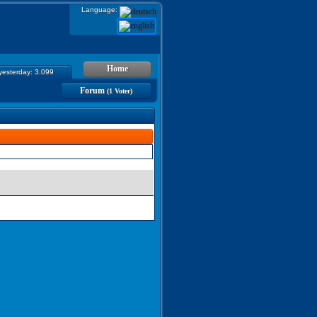
Language:
Home
 yesterday: 3.099
Forum
(1 Voter)