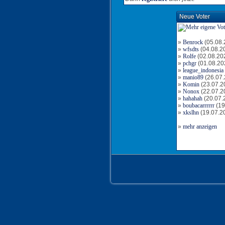
Neue Voter
»
Benrock
(05.08.
»
wfsdts
(04.08.2
»
Rolfe
(02.08.20
»
pchgr
(01.08.20
»
league_indonesia
»
manio89
(26.07.
»
Komin
(23.07.2
»
Nonox
(22.07.2
»
hahahah
(20.07.
»
boubacarrrrrr
(19
»
xkslhn
(19.07.2
»
mehr anzeigen