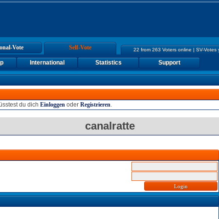
onal-Vote
Self-Vote
22 from 263 Voters online | SV-Votes
up
International
Statistics
Support
sstest du dich
Einloggen
oder
Registrieren
.
canalratte