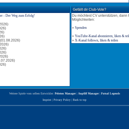
Gefällt dir Club-Vote?
Du möchtest CV unterstützen, dann 
Möglichkeiten:
2026)
»
Spenden
026)
26)
»
YouTube-Kanal abonnieren, liken & tei
26)
(01.08.2026)
»
X-Kanal follown, liken & teilen
2026)
026)
026)
2026)
.07.2026)
026)
Weitere Spiele vom selben Entwickler:
Peloton Manager
|
Anpfiff Manager
|
Futsal Legends
Imprint
|
Privacy Policy
|
Back to top