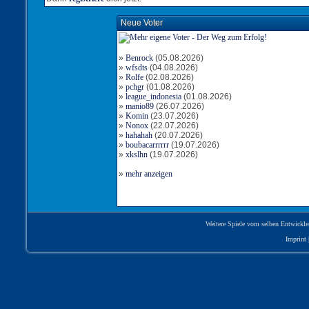
Neue Voter
»
Benrock
(05.08.2026)
»
wfsdts
(04.08.2026)
»
Rolfe
(02.08.2026)
»
pchgr
(01.08.2026)
»
league_indonesia
(01.08.2026)
»
manio89
(26.07.2026)
»
Komin
(23.07.2026)
»
Nonox
(22.07.2026)
»
hahahah
(20.07.2026)
»
boubacarrrrrr
(19.07.2026)
»
xkslhn
(19.07.2026)
»
mehr anzeigen
Weitere Spiele vom selben Entwickle
Imprint