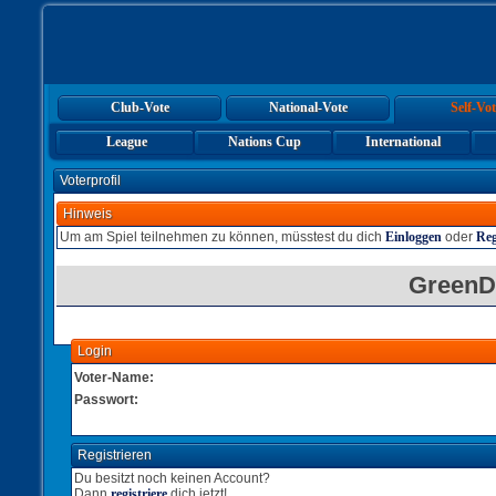
Club-Vote
National-Vote
Self-Vot
League
Nations Cup
International
Voterprofil
Hinweis
Um am Spiel teilnehmen zu können, müsstest du dich
Einloggen
oder
Reg
GreenD
Login
Voter-Name:
Passwort:
Registrieren
Du besitzt noch keinen Account?
Dann
registriere
dich jetzt!