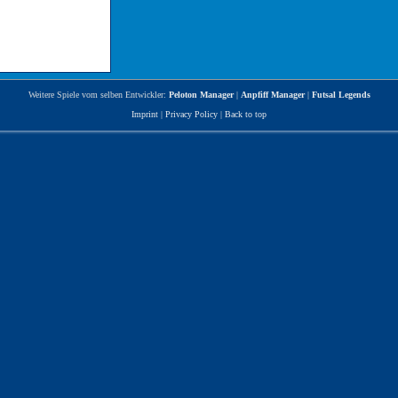
Weitere Spiele vom selben Entwickler:
Peloton Manager
|
Anpfiff Manager
|
Futsal Legends
Imprint
|
Privacy Policy
|
Back to top