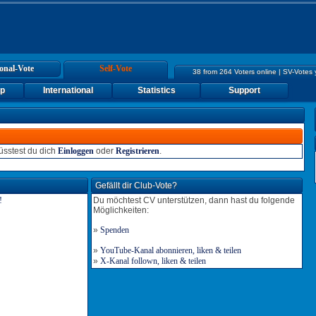
onal-Vote
Self-Vote
38 from 264 Voters online | SV-Votes
up
International
Statistics
Support
sstest du dich
Einloggen
oder
Registrieren
.
Gefällt dir Club-Vote?
Du möchtest CV unterstützen, dann hast du folgende
Möglichkeiten:
»
Spenden
»
YouTube-Kanal abonnieren, liken & teilen
»
X-Kanal follown, liken & teilen