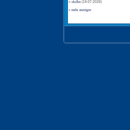
»
xkslhn
(19.07.2026)
»
mehr anzeigen