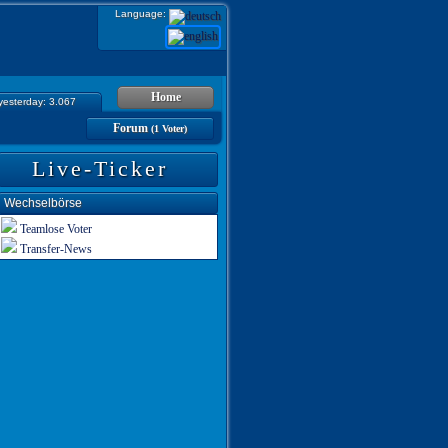
Language:
Home
 yesterday: 3.067
Forum
(1 Voter)
Live-Ticker
Wechselbörse
Teamlose Voter
Transfer-News