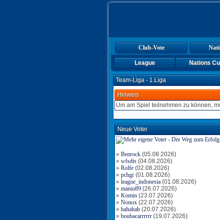
Club-Vote
Nati
League
Nations C
Team-Liga - 1.Liga
Hinweis
Um am Spiel teilnehmen zu können, mü
Neue Voter
»
Benrock
(05.08.2026)
»
wfsdts
(04.08.2026)
»
Rolfe
(02.08.2026)
»
pchgr
(01.08.2026)
»
league_indonesia
(01.08.2026)
»
manio89
(26.07.2026)
»
Komin
(23.07.2026)
»
Nonox
(22.07.2026)
»
hahahah
(20.07.2026)
»
boubacarrrrrr
(19.07.2026)