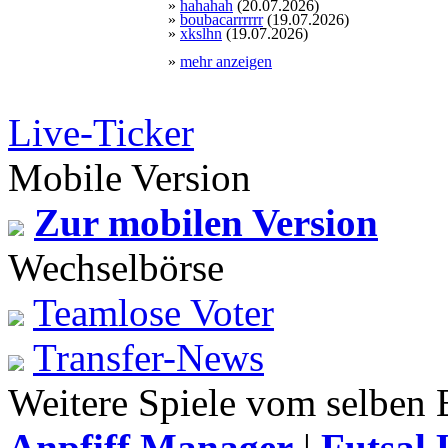
»
hahahah
(20.07.2026)
»
boubacarrrrrr
(19.07.2026)
»
xkslhn
(19.07.2026)
»
mehr anzeigen
Live-Ticker
Mobile Version
Zur mobilen Version
Wechselbörse
Teamlose Voter
Transfer-News
Weitere Spiele vom selben 
Anpfiff Manager
|
Futsal 