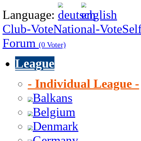
Language:
Club-Vote
National-Vote
Sel
Forum
(0 Voter)
League
- Individual League -
Balkans
Belgium
Denmark
Germany