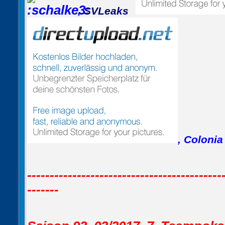
,
SVLeaks
, Coloni
-------------------------------------------
-------