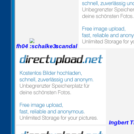
fh04
scandal
Ingbert T