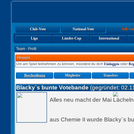
Club-Vote
National-Vote
Self-Vot
Liga
Länder-Cup
International
Team - Profil
Hinweis
Um am Spiel teilnehmen zu können, müsstest du dich
Einloggen
oder
Reg
Beschreibung
Mitglieder
Transfers
Blacky`s bunte Votebande
(gegründet: 02.1
Alles neu macht der Mai
aus Chemie II wurde Blacky`s bu