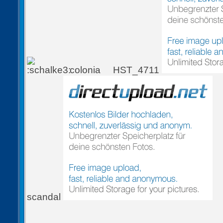
colonia
HST_4711
scandal