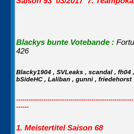
Saison 93 03/2017 7. Teampok
Blackys bunte Votebande :
Fort
426
Blacky1904 , SVLeaks , scandal , fh04 , 
bSideHC , Laliban , gunni , friedehorst
--------------------------------------------------------
------
1. Meistertitel Saison 68