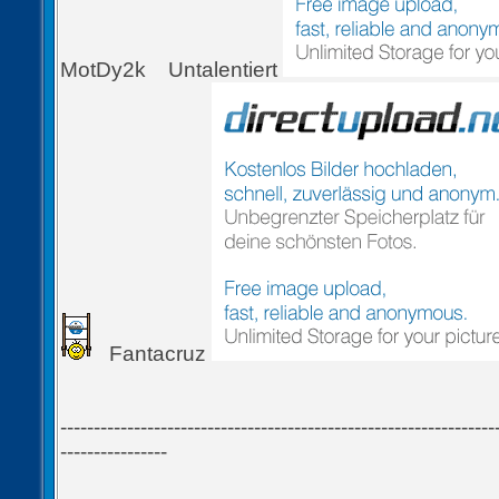
MotDy2k
Untalentiert
Fantacruz
-----------------------------------------------------------------
----------------