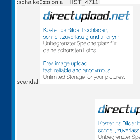
colonia
HST_4711
scandal