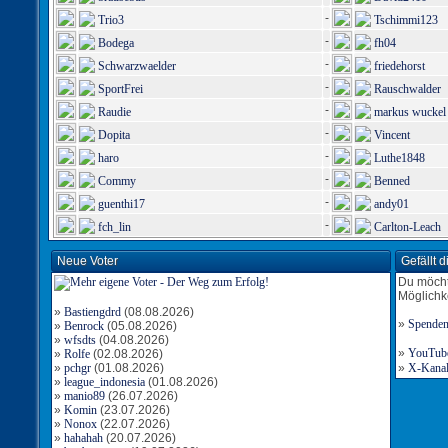
-
Trio3
Tschimmi123
-
Bodega
fh04
-
Schwarzwaelder
friedehorst
-
SportFrei
Rauschwalder
-
Raudie
markus wuckel
-
Dopita
Vincent
-
haro
Luthe1848
-
Commy
Benned
-
guenthi17
andy01
-
fch_lin
Carlton-Leach
Neue Voter
Gefällt 
Du möcht
Möglichk
»
Bastiengdrd
(08.08.2026)
»
Spende
»
Benrock
(05.08.2026)
»
wfsdts
(04.08.2026)
»
YouTube-
»
Rolfe
(02.08.2026)
»
pchgr
(01.08.2026)
»
X-Kanal 
»
league_indonesia
(01.08.2026)
»
manio89
(26.07.2026)
»
Komin
(23.07.2026)
»
Nonox
(22.07.2026)
»
hahahah
(20.07.2026)