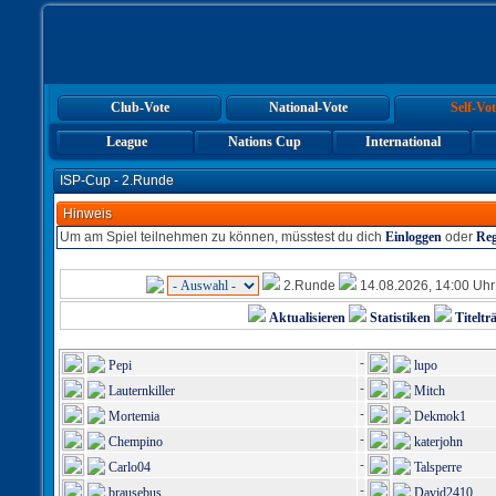
Club-Vote
National-Vote
Self-Vot
League
Nations Cup
International
ISP-Cup - 2.Runde
Hinweis
Um am Spiel teilnehmen zu können, müsstest du dich
Einloggen
oder
Reg
2.Runde
14.08.2026, 14:00 Uh
Aktualisieren
Statistiken
Titeltr
-
Pepi
lupo
-
Lauternkiller
Mitch
-
Mortemia
Dekmok1
-
Chempino
katerjohn
-
Carlo04
Talsperre
-
brausebus
David2410