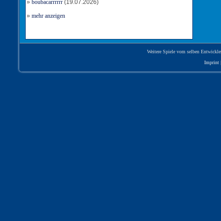
»
boubacarrrrrr
(19.07.2026)
»
mehr anzeigen
Weitere Spiele vom selben Entwickle
Imprint