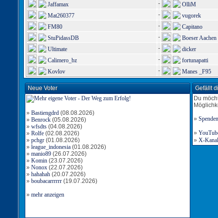
-
Jaffamax
OlliM
-
Mat260377
vugorek
-
FM80
Capitano
-
StuPidassDB
Boeser Aachen
-
Ultimate
dicker
-
Calimero_bz
fortunapatti
-
Kovlov
Manes _F95
Neue Voter
Gefällt 
Du möcht
Möglichk
»
Bastiengdrd
(08.08.2026)
»
Spende
»
Benrock
(05.08.2026)
»
wfsdts
(04.08.2026)
»
YouTube-
»
Rolfe
(02.08.2026)
»
pchgr
(01.08.2026)
»
X-Kanal 
»
league_indonesia
(01.08.2026)
»
manio89
(26.07.2026)
»
Komin
(23.07.2026)
»
Nonox
(22.07.2026)
»
hahahah
(20.07.2026)
»
boubacarrrrrr
(19.07.2026)
»
mehr anzeigen