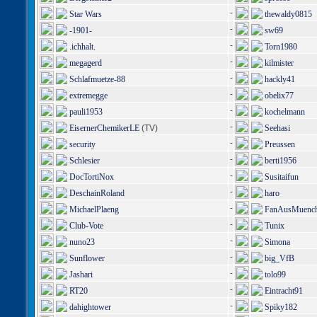
-
Star Wars
thewaldy0815
-
-1901-
sw69
-
.ichhalt.
Torn1980
-
megagerd
kilmister
-
Schlafmuetze-88
hackly41
-
extremegge
obelix77
-
pauli1953
kochelmann
-
EisernerChemikerLE
(TV)
Seehasi
-
security
Preussen
-
Schlesier
berti1956
-
DocTortiNox
Susitaifun
-
DeschainRoland
haro
-
MichaelPlaeng
FanAusMuenc
-
Club-Vote
Tunix
-
nuno23
Simona
-
Sunflower
big_VfB
-
Jashari
tolo99
-
RT20
Eintracht91
-
dahightower
Spiky182