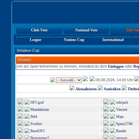
Club-Vote
National-Vote
Self-Vot
League
Nations Cup
International
Amateur-Cup
Hinweis
Um am Spiel teilnehmen zu können, müsstest du dich
Einloggen
oder
Reg
09.08.2026, 14:00 Uhr
Aktualisieren
Statistiken
Titeltr
-
HFCgraf
ruhrjack
-
Mandalorian
Vincent
-
fh04
Majo
-
Sverker
Spenc2746
-
BastiOFC
Raudie
-
Bergsteiner2
sprosse