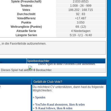
Spiele (Freundschaft)
2.033 (652)
26:2
Tendenz
1.008 - 26 - 999
Votes
186.202 : 168.715
Durchschnitt
92 : 83
25:2
Votedifferenz
+17.487
Punkte
3.050
24:2
Weltrangliste (Punkte)
69. (12)
Aktuelle Serie
4 Niederlagen
Längste Serien
S:19 - U:1 - N:40
23:2
 in die Favoriteliste aufzunehmen.
22:2
21:2
Spielbeobachter
en.
Dieses Spiel in deine Favoriten-Liste aufnehmen.
Dieses Spiel hat aktuell
0
Beobachter.
20:2
Gefällt dir Club-Vote?
19:2
Du möchtest CV unterstützen, dann hast du folgende
Tor für Ghana
Möglichkeiten:
Torschütze: sw69
18:2
11.07.2024, 15:46 Uhr
»
Spenden
»
YouTube-Kanal abonnieren, liken & teilen
18:1
»
X-Kanal follown, liken & teilen
Tor für Ghana