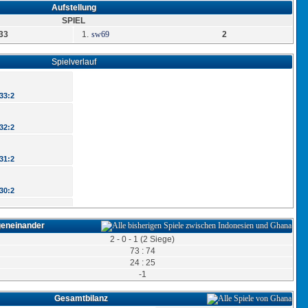
Aufstellung
SPIEL
33
1.
sw69
2
Spielverlauf
33:2
32:2
31:2
30:2
29:2
geneinander
2 - 0 - 1 (2 Siege)
73 : 74
28:2
24 : 25
-1
27:2
Gesamtbilanz