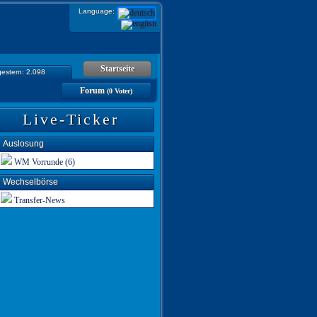
Language:
Startseite
gestern: 2.098
Forum
(0 Voter)
Live-Ticker
Auslosung
WM Vorrunde (6)
Wechselbörse
Transfer-News