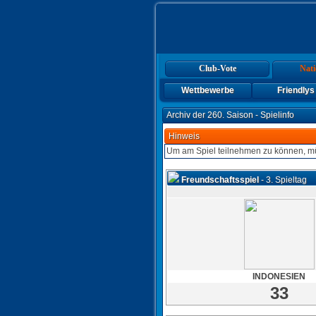
Club-Vote
Nati
Wettbewerbe
Friendlys
Archiv der 260. Saison - Spielinfo
Hinweis
Um am Spiel teilnehmen zu können, mü
Freundschaftsspiel
- 3. Spieltag
INDONESIEN
33