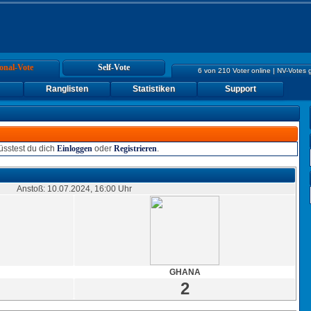
onal-Vote
Self-Vote
6 von 210 Voter online | NV-Votes 
Ranglisten
Statistiken
Support
sstest du dich
Einloggen
oder
Registrieren
.
Anstoß: 10.07.2024, 16:00 Uhr
GHANA
2