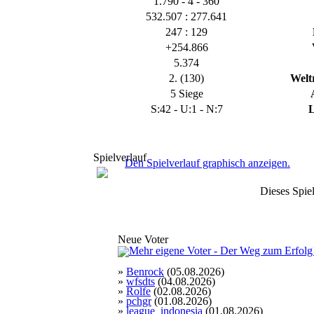
1.790 - 4 - 360
532.507 : 277.641
247 : 129
+254.866
5.374
2. (130)
Welt
5 Siege
S:42 - U:1 - N:7
L
Spielverlauf
Den Spielverlauf graphisch anzeigen.
Dieses Spiel
Neue Voter
»
Benrock
(05.08.2026)
»
wfsdts
(04.08.2026)
»
Rolfe
(02.08.2026)
»
pchgr
(01.08.2026)
»
league_indonesia
(01.08.2026)