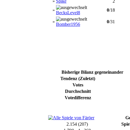
»
Spike
2
»
0
/18
BecksLevel8
»
0
/31
Bomber1956
Bisherige Bilanz gegeneinander
Tendenz (Zuletzt)
Votes
Durchschnitt
Votedifferenz
Ge
2.154 (207)
Spie