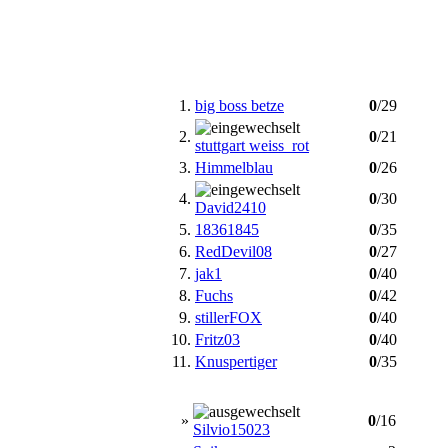
1.
big boss betze
0
/29
2.
0
/21
stuttgart weiss_rot
3.
Himmelblau
0
/26
4.
0
/30
David2410
5.
18361845
0
/35
6.
RedDevil08
0
/27
7.
jak1
0
/40
8.
Fuchs
0
/42
9.
stillerFOX
0
/40
10.
Fritz03
0
/40
11.
Knuspertiger
0
/35
»
0
/16
Silvio15023