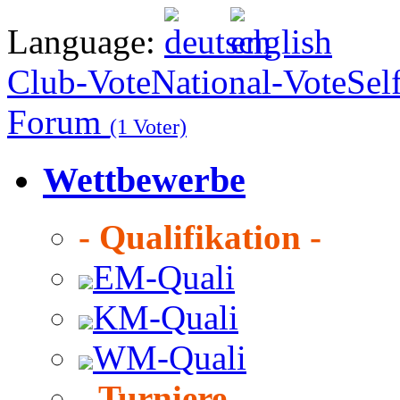
Language:
Club-Vote
National-Vote
Sel
Forum
(1 Voter)
Wettbewerbe
- Qualifikation -
EM-Quali
KM-Quali
WM-Quali
- Turniere -