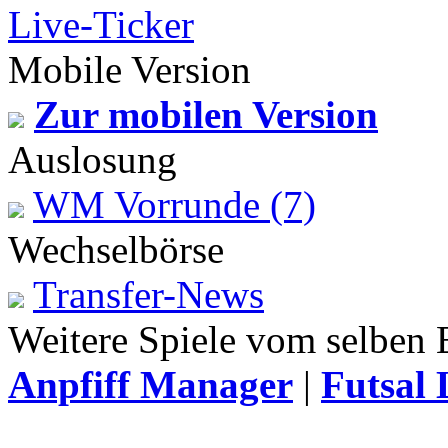
Live-Ticker
Mobile Version
Zur mobilen Version
Auslosung
WM Vorrunde (7)
Tor für Rumänien
Torschütze: Schlesier
14:50
23.04.2026, 06:17 Uhr
Wechselbörse
Transfer-News
Weitere Spiele vom selben 
Anpfiff Manager
|
Futsal 