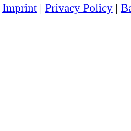
Imprint
|
Privacy Policy
|
Ba
Tor für Rumänien
Torschütze: Schlesier
13:41
22.04.2026, 20:09 Uhr