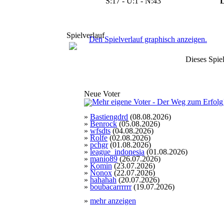
S:17 - U:1 - N:43
L
Torschütze: Schlesier
17:59
23.04.2026, 10:40 Uhr
Spielverlauf
Den Spielverlauf graphisch anzeigen.
Dieses Spiel
Neue Voter
Tor für Rumänien
Torschütze: Schlesier
»
Bastiengdrd
(08.08.2026)
16:56
23.04.2026, 09:09 Uhr
»
Benrock
(05.08.2026)
»
wfsdts
(04.08.2026)
»
Rolfe
(02.08.2026)
»
pchgr
(01.08.2026)
»
league_indonesia
(01.08.2026)
»
manio89
(26.07.2026)
Tor für Rumänien
»
Komin
(23.07.2026)
Torschütze: Schlesier
»
Nonox
(22.07.2026)
15:55
23.04.2026, 08:05 Uhr
»
hahahah
(20.07.2026)
»
boubacarrrrrr
(19.07.2026)
»
mehr anzeigen