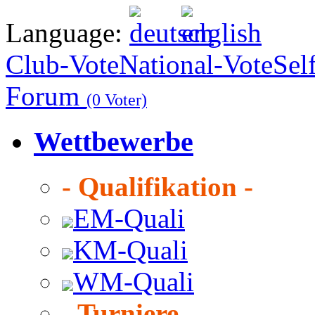
Language:
Club-Vote
National-Vote
Sel
Forum
(0 Voter)
Wettbewerbe
- Qualifikation -
EM-Quali
KM-Quali
WM-Quali
- Turniere -