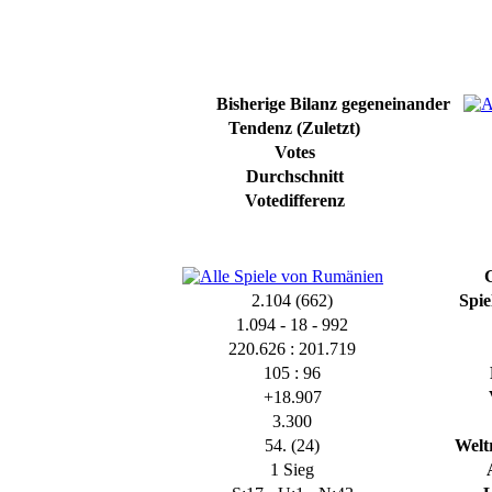
Tor für Rumänien
Torschütze: Schlesier
Bisherige Bilanz gegeneinander
19:64
23.04.2026, 13:25 Uhr
Tendenz (Zuletzt)
Votes
Durchschnitt
Votedifferenz
2.104 (662)
Spie
Tor für Rumänien
1.094 - 18 - 992
Torschütze: Schlesier
18:61
23.04.2026, 11:54 Uhr
220.626 : 201.719
105 : 96
+18.907
3.300
54. (24)
Welt
1 Sieg
Tor für Rumänien