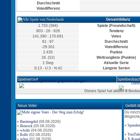
Durchschnitt
Tor für Niederlande
Votedifferenz
Torschütze: NetherlandsAngel
86:16
21.04.2026, 12:52 Uhr
Gesamtbilanz
Tor für Niederlande
Torschütze: Wolves1963
1.755 (394)
Spiele (Freundschaft)
85:16
21.04.2026, 11:57 Uhr
803 - 26 - 926
Tendenz
Tor für Niederlande
141.390 : 170.691
Votes
Torschütze: NetherlandsAngel
81 : 97
Durchschnitt
84:16
21.04.2026, 11:46 Uhr
-29.301
Votedifferenz
Tor für Niederlande
2.435
Punkte
Torschütze: LisaAmon
83:16
21.04.2026, 11:20 Uhr
26. (52)
Weltrangliste (Punkte)
1 Sieg
Aktuelle Serie
S:13 - U:3 - N:42
Längste Serien
Tor für Niederlande
Spielverlauf
Spielbeobach
Den Spielverlauf graphisch anzeigen.
Torschütze: Wolves1963
Diese
82:15
21.04.2026, 10:11 Uhr
Dieses Spiel hat aktuell
0
Beobac
Neue Voter
Gefällt 
Tor für Niederlande
Torschütze: fredrjc
Du möcht
81:14
21.04.2026, 10:03 Uhr
Möglichk
Tor für Niederlande
»
Bastiengdrd
(08.08.2026)
Torschütze: NetherlandsAngel
»
Spende
»
Benrock
(05.08.2026)
80:14
21.04.2026, 09:37 Uhr
»
wfsdts
(04.08.2026)
»
YouTube-
»
Rolfe
(02.08.2026)
»
pchgr
(01.08.2026)
»
X-Kanal 