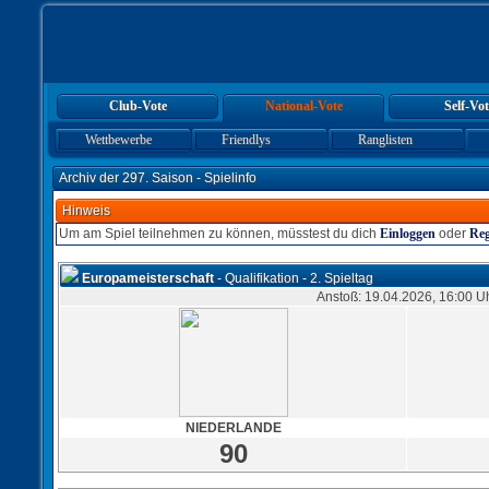
Club-Vote
National-Vote
Self-Vot
Wettbewerbe
Friendlys
Ranglisten
Archiv der 297. Saison - Spielinfo
Hinweis
Um am Spiel teilnehmen zu können, müsstest du dich
Einloggen
oder
Reg
Europameisterschaft
- Qualifikation - 2. Spieltag
Anstoß: 19.04.2026, 16:00 U
NIEDERLANDE
90