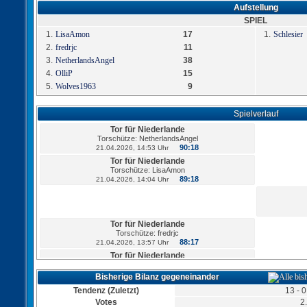
Aufstellung
SPIEL
1.
LisaAmon
17
1.
Schlesier
2.
fredrjc
11
3.
NetherlandsAngel
38
4.
OlliP
15
5.
Wolves1963
9
Spielverlauf
Tor für Niederlande
Torschütze: NetherlandsAngel
90:18
21.04.2026, 14:53 Uhr
Tor für Niederlande
Torschütze: LisaAmon
89:18
21.04.2026, 14:04 Uhr
Tor für Niederlande
Torschütze: fredrjc
88:17
21.04.2026, 13:57 Uhr
Tor für Niederlande
Torschütze: NetherlandsAngel
87:17
21.04.2026, 13:53 Uhr
Bisherige Bilanz gegeneinander
Tendenz (Zuletzt)
13 - 0
Votes
2