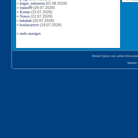
»
league_indonesia
(01.08.2026)
»
manio89
(26.07.2026)
Tor für Niederlande
»
Komin
(23.07.2026)
Torschütze: NetherlandsAngel
»
Nonox
(22.07.2026)
79:13
21.04.2026, 08:28 Uhr
»
hahahah
(20.07.2026)
»
boubacarrrrrr
(19.07.2026)
»
mehr anzeigen
Tor für Niederlande
Torschütze: NetherlandsAngel
78:12
21.04.2026, 06:50 Uhr
Tor für Niederlande
Torschütze: Wolves1963
Weitere Spiele vom selben Entwickle
77:12
21.04.2026, 06:50 Uhr
Imprint
Tor für Niederlande
Torschütze: LisaAmon
76:12
21.04.2026, 06:41 Uhr
Tor für Niederlande
Torschütze: OlliP
75:11
21.04.2026, 06:18 Uhr
Tor für Niederlande
Torschütze: fredrjc
74:11
21.04.2026, 06:05 Uhr
Tor für Niederlande
Torschütze: NetherlandsAngel
73:11
21.04.2026, 05:47 Uhr
Tor für Niederlande