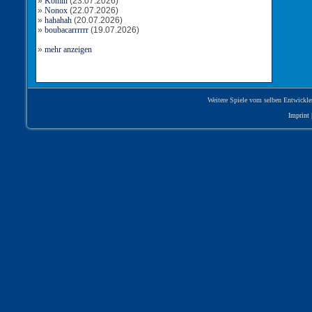
»
Komin
(23.07.2026)
»
Nonox
(22.07.2026)
»
hahahah
(20.07.2026)
Tor für Ungarn
»
boubacarrrrrr
(19.07.2026)
Torschütze: Kolke
2:2
15.08.2025, 05:03 Uhr
»
mehr anzeigen
Weitere Spiele vom selben Entwickle
Imprint
Tor für Ungarn
Torschütze: Kolke
1:0
14.08.2025, 17:15 Uhr
ANPFIFF