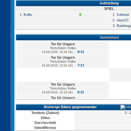
Aufstellung
SPIEL
1.
Kolke
8
1.
Schlesier
2.
slayer53
3.
Radeberg
Spielverlauf
Tor für Ungarn
Torschütze: Kolke
8:13
16.08.2025, 14:44 Uhr
Tor für Ungarn
Torschütze: Kolke
7:13
16.08.2025, 13:33 Uhr
Tor für Ungarn
Torschütze: Kolke
6:12
16.08.2025, 12:22 Uhr
Tor für Ungarn
Torschütze: Kolke
5:12
16.08.2025, 08:27 Uhr
Bisherige Bilanz gegeneinander
Tendenz (Zuletzt)
3 - 
Votes
Durchschnitt
Votedifferenz