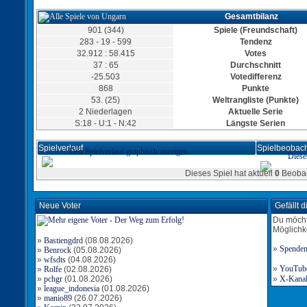
Gesamtbilanz
901 (344)
Spiele (Freundschaft)
283 - 19 - 599
Tendenz
32.912 : 58.415
Votes
37 : 65
Durchschnitt
-25.503
Votedifferenz
Tor für Ungarn
868
Punkte
Torschütze: Kolke
4:8
15.08.2025, 15:33 Uhr
53. (25)
Weltrangliste (Punkte)
2 Niederlagen
Tor für Ungarn
Aktuelle Serie
Torschütze: Kolke
S:18 - U:1 - N:42
Längste Serien
3:8
15.08.2025, 14:16 Uhr
Spielverlauf
Spielbeobach
Den Spielverlauf graphisch anzeigen.
Diese
Dieses Spiel hat aktuell
0
Beobac
Neue Voter
Gefällt 
Du möcht
Möglichk
»
Bastiengdrd
(08.08.2026)
»
Spende
»
Benrock
(05.08.2026)
»
wfsdts
(04.08.2026)
»
YouTube-
»
Rolfe
(02.08.2026)
»
pchgr
(01.08.2026)
»
X-Kanal 
»
league_indonesia
(01.08.2026)
»
manio89
(26.07.2026)