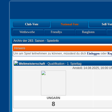
Club-Vote
National-Vote
Self-Vot
Wettbewerbe
Friendlys
Ranglisten
Archiv der 283. Saison - Spielinfo
Hinweis
Um am Spiel teilnehmen zu können, müsstest du dich
Einloggen
oder
Reg
Weltmeisterschaft
- Qualifikation - 1. Spieltag
Anstoß: 14.08.2025, 16:00 U
UNGARN
8