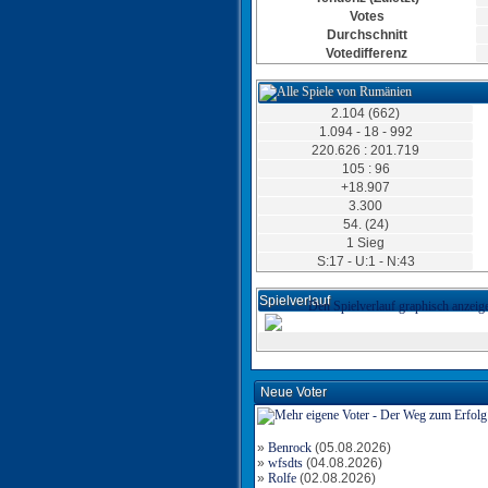
Torschütze: Schlesie
Votes
27.06.2025, 10:06 Uhr
Durchschnitt
Tor für Rumänien
Votedifferenz
Torschütze: Schlesie
27.06.2025, 07:40 Uhr
2.104 (662)
1.094 - 18 - 992
Tor für Rumänien
220.626 : 201.719
Torschütze: Schlesie
105 : 96
27.06.2025, 06:24 Uhr
+18.907
3.300
54. (24)
1 Sieg
S:17 - U:1 - N:43
Spielverlauf
Den Spielverlauf graphisch anzeig
Tor für Rumänien
Torschütze: Schlesie
26.06.2025, 21:53 Uhr
Neue Voter
»
Benrock
(05.08.2026)
»
wfsdts
(04.08.2026)
»
Rolfe
(02.08.2026)