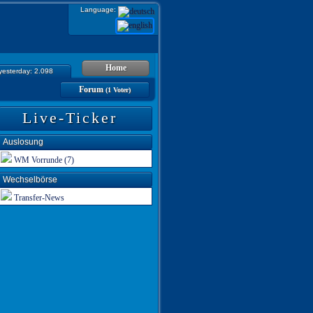
Language:
Home
 yesterday: 2.098
Forum
(1 Voter)
Live-Ticker
Auslosung
WM Vorrunde (7)
Wechselbörse
Transfer-News