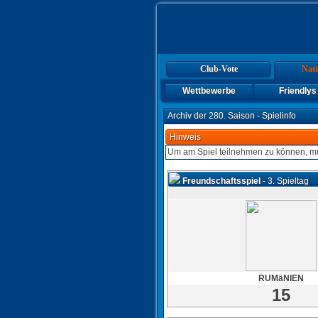
Club-Vote
Nati
Wettbewerbe
Friendlys
Archiv der 280. Saison - Spielinfo
Hinweis
Um am Spiel teilnehmen zu können, mü
Freundschaftsspiel
- 3. Spieltag
RUMäNIEN
15