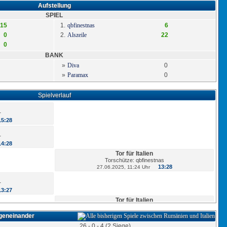
Aufstellung
SPIEL
15
1.
qbfinestnas
6
0
2.
Alszeile
22
0
BANK
»
Diva
0
»
Paramax
0
Spielverlauf
r
15:28
r
14:28
Tor für Italien
Torschütze: qbfinestnas
13:28
27.06.2025, 11:24 Uhr
r
13:27
Tor für Italien
Torschütze: Alszeile
12:27
27.06.2025, 10:19 Uhr
egeneinander
26 - 0 - 4 (2 Siege)