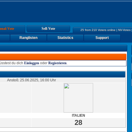
onal-Vote
Self-Vote
25 from 210 Voters online | NV-Votes
Ranglisten
Statistics
Support
sstest du dich
Einloggen
oder
Registrieren
.
Anstoß: 25.06.2025, 16:00 Uhr
ITALIEN
28