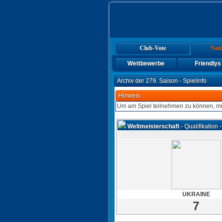
Club-Vote
Nati
Wettbewerbe
Friendlys
Archiv der 279. Saison - Spielinfo
Hinweis
Um am Spiel teilnehmen zu können, mü
Weltmeisterschaft
- Qualifikation -
UKRAINE
7