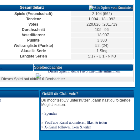
6:17
19.06.2025, 07:33 Uhr
Gesamtbilanz
Tor für Rumänien
Torschütze: Schlesier
Spiele (Freundschaft)
2.104 (662)
6:16
19.06.2025, 06:17 Uhr
Tendenz
1.094 - 18 - 992
Tor für Rumänien
Votes
220.626 : 201.719
Torschütze: Schlesier
Durchschnitt
105 : 96
6:15
18.06.2025, 21:16 Uhr
Votedifferenz
+18.907
Tor für Rumänien
Punkte
3.300
Torschütze: Schlesier
6:14
18.06.2025, 19:58 Uhr
Weltrangliste (Punkte)
52. (24)
Aktuelle Serie
Tor für Rumänien
1 Sieg
Torschütze: Schlesier
Längste Serien
S:17 - U:1 - N:43
6:13
18.06.2025, 18:55 Uhr
Tor für Rumänien
Spielbeobachter
en.
Torschütze: Schlesier
Dieses Spiel in deine Favoriten-Liste aufnehmen.
6:12
18.06.2025, 15:59 Uhr
Dieses Spiel hat aktuell
0
Beobachter.
6:11
Gefällt dir Club-Vote?
Tor für Rumänien
Torschütze: Schlesier
Du möchtest CV unterstützen, dann hast du folgende
5:11
18.06.2025, 14:34 Uhr
Möglichkeiten:
»
Spenden
5:10
»
YouTube-Kanal abonnieren, liken & teilen
Tor für Rumänien
»
X-Kanal follown, liken & teilen
Torschütze: Schlesier
4:10
18.06.2025, 13:19 Uhr
Tor für Rumänien