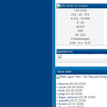
719 (319)
223 - 20 - 476
6.131 : 35.068
9 : 49
-28.937
689
65. (16)
3 Niederlagen
S:39 - U:1 - N:17
Spielverlauf
Den Spielverlauf graphisch anzeig
Tor für Ukraine
Torschütze: tolo99
18.06.2025, 15:08 Uhr
Neue Voter
Tor für Ukraine
»
Benrock
(05.08.2026)
Torschütze: tolo99
»
wfsdts
(04.08.2026)
18.06.2025, 13:27 Uhr
»
Rolfe
(02.08.2026)
»
pchgr
(01.08.2026)
»
league_indonesia
(01.08.2026)
»
manio89
(26.07.2026)
»
Komin
(23.07.2026)