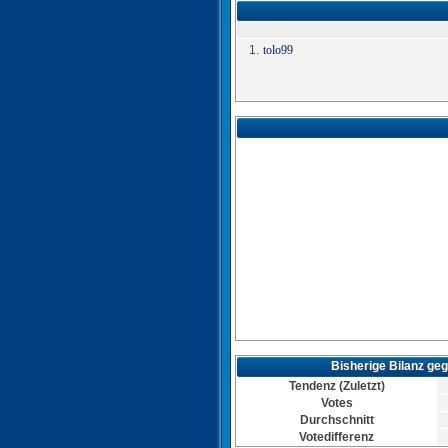
1.
tolo99
Bisherige Bilanz ge
Tor für Ukraine
Tendenz (Zuletzt)
Torschütze: tolo99
Votes
19.06.2025, 08:42 Uhr
Durchschnitt
Votedifferenz