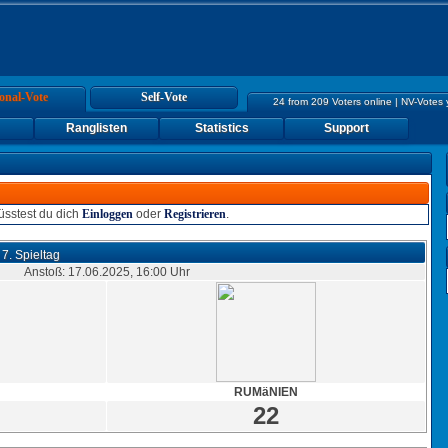
onal-Vote
Self-Vote
24 from 209 Voters online | NV-Votes
Ranglisten
Statistics
Support
sstest du dich
Einloggen
oder
Registrieren
.
 7. Spieltag
Anstoß: 17.06.2025, 16:00 Uhr
RUMäNIEN
22