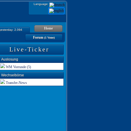
Language:
Home
 yesterday: 2.094
Forum
(1 Voter)
Live-Ticker
Auslosung
WM Vorrunde (5)
Wechselbörse
Transfer-News