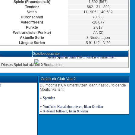
3
Spiele (Freundschaft)
1.592 (567)
7:8
Tendenz
662 - 31 - 899
Tor für Finnland
Votes
111.905 : 140.582
Torschütze: meissner
Durchschnitt
70 : 88
6:8
12.01.2020, 22:18 Uhr
Votedifferenz
-28.677
Tor für Finnland
Punkte
2.017
Torschütze: meissner
6:7
12.01.2020, 19:15 Uhr
Weltrangliste (Punkte)
77. (2)
Aktuelle Serie
8 Niederlagen
3
Längste Serien
S:9 - U:2 - N:20
6:6
Tor für Finnland
Spielbeobachter
en.
Torschütze: meissner
Dieses Spiel in deine Favoriten-Liste aufnehmen.
5:6
12.01.2020, 18:09 Uhr
Dieses Spiel hat aktuell
0
Beobachter.
Tor für Finnland
Torschütze: meissner
5:5
12.01.2020, 16:44 Uhr
Gefällt dir Club-Vote?
3
Du möchtest CV unterstützen, dann hast du folgende
5:4
Möglichkeiten:
3
»
Spenden
4:4
»
YouTube-Kanal abonnieren, liken & teilen
Tor für Finnland
»
X-Kanal follown, liken & teilen
Torschütze: meissner
3:4
12.01.2020, 12:20 Uhr
3
3:3
Tor für Finnland