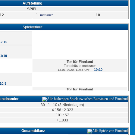
Aufstellung
SPIEL
12
1.
meissner
10
Spielverlauf
3
12:10
3
11:10
Tor für Finnland
Torschütze: meissner
10:10
13.01.2020, 11:44 Uhr
3
10:9
Tor für Finnland
Torschütze: meissner
9:9
13.01.2020, 10:30 Uhr
geneinander
30 - 1 - 10 (3 Niederlagen)
3
4.156 : 2.323
9:8
101 : 57
+1.833
3
8:8
Gesamtbilanz