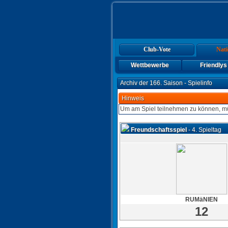
Club-Vote
Nati
Wettbewerbe
Friendlys
Archiv der 166. Saison - Spielinfo
Hinweis
Um am Spiel teilnehmen zu können, mü
Freundschaftsspiel
- 4. Spieltag
RUMäNIEN
12