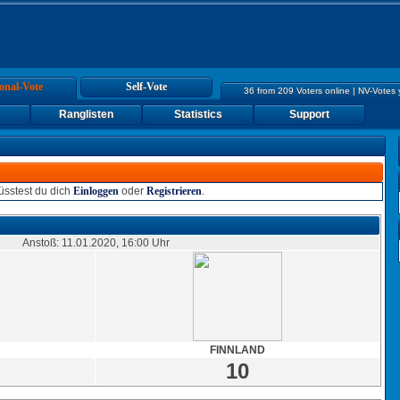
onal-Vote
Self-Vote
36 from 209 Voters online | NV-Votes
Ranglisten
Statistics
Support
sstest du dich
Einloggen
oder
Registrieren
.
Anstoß: 11.01.2020, 16:00 Uhr
FINNLAND
10