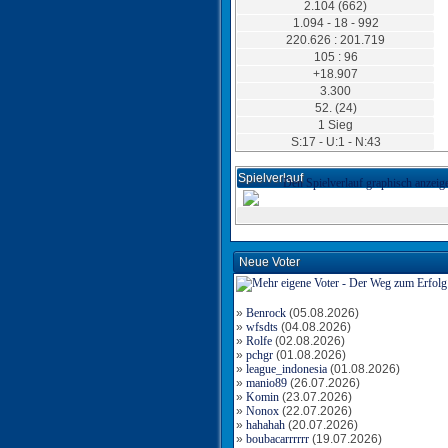
Torschütze: slayer5
2.104 (662)
12.01.2020, 22:29 Uhr
1.094 - 18 - 992
220.626 : 201.719
105 : 96
+18.907
3.300
52. (24)
1 Sieg
Tor für Rumänien
Torschütze: slayer5
S:17 - U:1 - N:43
12.01.2020, 18:53 Uhr
Spielverlauf
Den Spielverlauf graphisch anzeig
Neue Voter
Tor für Rumänien
Torschütze: slayer5
12.01.2020, 14:45 Uhr
Tor für Rumänien
»
Benrock
(05.08.2026)
Torschütze: slayer5
»
wfsdts
(04.08.2026)
12.01.2020, 13:41 Uhr
»
Rolfe
(02.08.2026)
»
pchgr
(01.08.2026)
»
league_indonesia
(01.08.2026)
»
manio89
(26.07.2026)
»
Komin
(23.07.2026)
Tor für Rumänien
»
Nonox
(22.07.2026)
Torschütze: slayer5
»
hahahah
(20.07.2026)
12.01.2020, 11:48 Uhr
»
boubacarrrrrr
(19.07.2026)