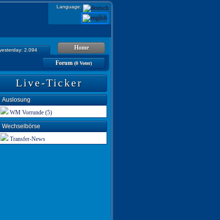
Language:
Home
 yesterday: 2.094
Forum
(0 Voter)
Live-Ticker
Auslosung
WM Vorrunde (5)
Wechselbörse
Transfer-News