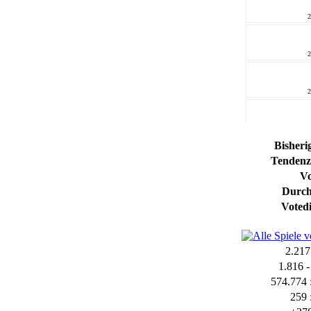
2
2
2
2
Bisheri
Tendenz 
2
Vo
Durch
2
Votedi
2
2.217
1.816 -
2
574.774 
259 