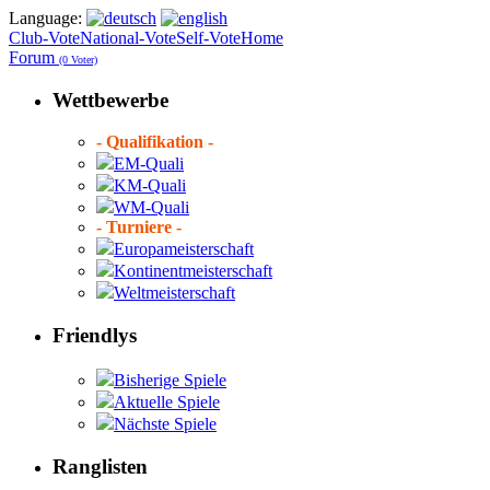
Language:
Club-Vote
National-Vote
Self-Vote
Home
Forum
(0 Voter)
Wettbewerbe
- Qualifikation -
EM-Quali
KM-Quali
WM-Quali
- Turniere -
Europameisterschaft
Kontinentmeisterschaft
Weltmeisterschaft
Friendlys
Bisherige Spiele
Aktuelle Spiele
Nächste Spiele
Ranglisten