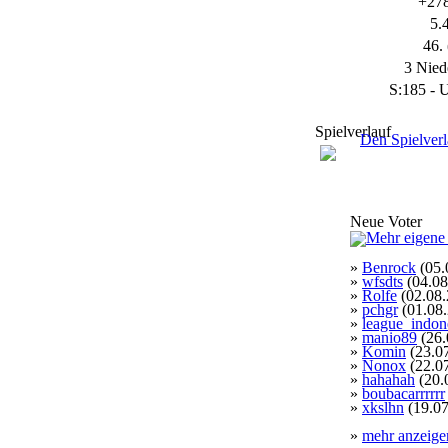
+278
2
5.
46. 
2
3 Nied
S:185 - U
2
Spielverlauf
Den Spielverl
2
Neue Voter
2
»
Benrock
(05.
2
»
wfsdts
(04.08
»
Rolfe
(02.08.
»
pchgr
(01.08
»
league_indon
2
»
manio89
(26.
»
Komin
(23.0
»
Nonox
(22.0
»
hahahah
(20.
2
»
boubacarrrrrr
»
xkslhn
(19.07
»
mehr anzeige
2