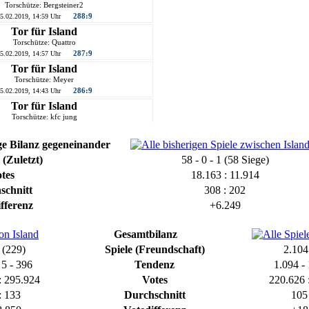
Torschütze: Bergsteiner2
288:9
5.02.2019, 14:59 Uhr
Tor für Island
Torschütze: Quattro
287:9
5.02.2019, 14:57 Uhr
Tor für Island
Torschütze: Meyer
286:9
5.02.2019, 14:43 Uhr
Tor für Island
Torschütze: kfc jung
285:9
5.02.2019, 14:37 Uhr
Tor für Island
ge Bilanz gegeneinander
Torschütze: SVleaks
(Zuletzt)
58 - 0 - 1 (58 Siege)
284:9
5.02.2019, 14:34 Uhr
tes
18.163 : 11.914
Tor für Island
schnitt
308 : 202
Torschütze: Phantom
283:9
5.02.2019, 14:30 Uhr
fferenz
+6.249
Tor für Island
Torschütze: Darkbase
Gesamtbilanz
282:9
5.02.2019, 14:22 Uhr
 (229)
Spiele (Freundschaft)
2.104
Tor für Island
 5 - 396
Tendenz
1.094 - 
Torschütze: SportFrei
281:9
5.02.2019, 14:09 Uhr
: 295.924
Votes
220.626 
Tor für Island
: 133
Durchschnitt
105 
Torschütze: Talsperre