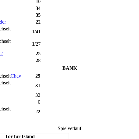
10
34
35
der
22
1
/41
1
/27
r2
25
28
BANK
Chav
25
31
32
0
22
Spielverlauf
Tor für Island