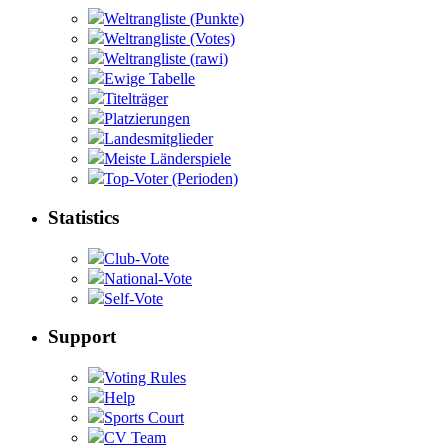
Weltrangliste (Punkte)
Weltrangliste (Votes)
Weltrangliste (rawi)
Ewige Tabelle
Titelträger
Platzierungen
Landesmitglieder
Meiste Länderspiele
Top-Voter (Perioden)
Statistics
Club-Vote
National-Vote
Self-Vote
Support
Voting Rules
Help
Sports Court
CV Team