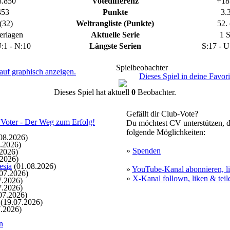
.850
Votedifferenz
+18
280:9
5.02.2019, 14:09 Uhr
453
Punkte
3.
Tor für Island
(32)
Weltrangliste (Punkte)
52. 
Torschütze: ObelixF95
279:9
5.02.2019, 14:07 Uhr
erlagen
Aktuelle Serie
1 S
Tor für Island
:1 - N:10
Längste Serien
S:17 - U
Torschütze: Chav
278:9
5.02.2019, 14:01 Uhr
Spielbeobachter
Tor für Island
auf graphisch anzeigen.
Dieses Spiel in deine Favor
Torschütze: Bergsteiner2
277:9
5.02.2019, 13:59 Uhr
Dieses Spiel hat aktuell
0
Beobachter.
Tor für Island
Torschütze: Quattro
Gefällt dir Club-Vote?
276:9
5.02.2019, 13:57 Uhr
Du möchtest CV unterstützen, d
Tor für Island
folgende Möglichkeiten:
Torschütze: SportFrei
08.2026)
275:9
5.02.2019, 13:09 Uhr
.2026)
»
Spenden
2026)
Tor für Island
.2026)
Torschütze: Darkbase
esia
(01.08.2026)
»
YouTube-Kanal abonnieren, li
274:9
5.02.2019, 13:08 Uhr
07.2026)
»
X-Kanal follown, liken & teil
7.2026)
Tor für Island
7.2026)
Torschütze: ObelixF95
07.2026)
273:9
5.02.2019, 13:05 Uhr
(19.07.2026)
.2026)
Tor für Island
Torschütze: Quattro
n
272:9
5.02.2019, 12:57 Uhr