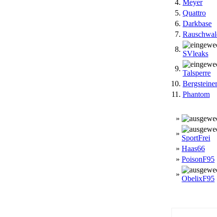
4.
Meyer
5.
Quattro
6.
Darkbase
7.
Rauschwal
8.
SVleaks
9.
Talsperre
10.
Bergsteine
11.
Phantom
»
»
SportFrei
»
Haas66
»
PoisonF95
»
ObelixF95