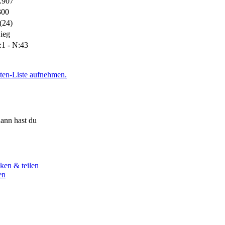
.907
300
(24)
ieg
:1 - N:43
iten-Liste aufnehmen.
ann hast du
ken & teilen
en