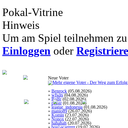
Pokal-Vitrine
Hinweis
Um am Spiel teilnehmen zu 
Einloggen
oder
Registrier
Portugal
Neue Voter
»
Benrock
(05.08.2026)
»
wfsdts
(04.08.2026)
2x
1x
14x
»
Rolfe
(02.08.2026)
»
pchgr
(01.08.2026)
»
league_indonesia
(01.08.2026)
»
manio89
(26.07.2026)
»
Komin
(23.07.2026)
»
Nonox
(22.07.2026)
»
hahahah
(20.07.2026)
»
boubacarrrrrr
(19.07.2026)
1x
1x
2x