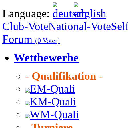
Language:
Club-Vote
National-Vote
Sel
Forum
(0 Voter)
Wettbewerbe
- Qualifikation -
EM-Quali
KM-Quali
WM-Quali
- Turniere -