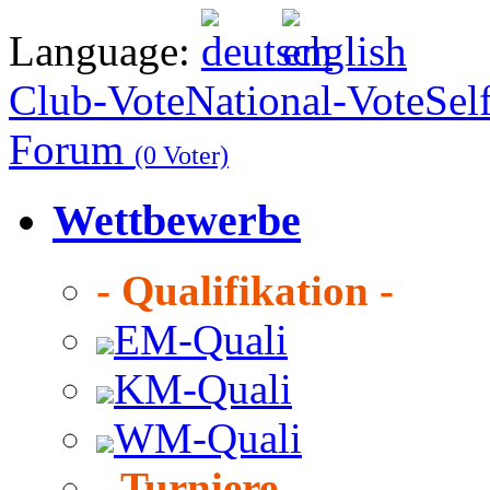
Language:
Club-Vote
National-Vote
Sel
Forum
(0 Voter)
Wettbewerbe
- Qualifikation -
EM-Quali
KM-Quali
WM-Quali
- Turniere -