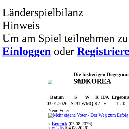
Länderspielbilanz
Hinweis
Um am Spiel teilnehmen zu 
Einloggen
oder
Registrier
Die bisherigen Begegnu
SüDKOREA
Datum
S
W
R
H/A
Ergebni
03.01.2026
S291
WMQ
R2
H
1
:
0
Neue Voter
»
Benrock
(05.08.2026)
»
wfsdts
(04.08.2026)