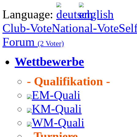
Language:
Club-Vote
National-Vote
Sel
Forum
(2 Voter)
Wettbewerbe
- Qualifikation -
EM-Quali
KM-Quali
WM-Quali
- Turniere -