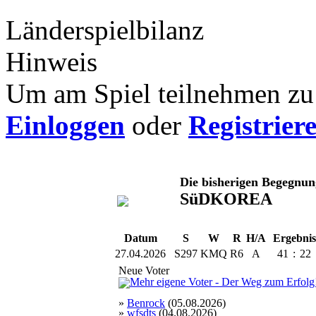
Länderspielbilanz
Hinweis
Um am Spiel teilnehmen zu 
Einloggen
oder
Registrier
Die bisherigen Begegnu
SüDKOREA
Datum
S
W
R
H/A
Ergebnis
27.04.2026
S297
KMQ
R6
A
41
:
22
Neue Voter
»
Benrock
(05.08.2026)
»
wfsdts
(04.08.2026)