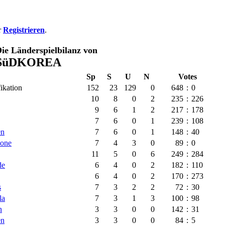
r
Registrieren
.
ie Länderspielbilanz von
SüDKOREA
Sp
S
U
N
Votes
ikation
152
23
129
0
648
:
0
10
8
0
2
235
:
226
9
6
1
2
217
:
178
7
6
0
1
239
:
108
en
7
6
0
1
148
:
40
eone
7
4
3
0
89
:
0
11
5
0
6
249
:
284
de
6
4
0
2
182
:
110
6
4
0
2
170
:
273
s
7
3
2
2
72
:
30
la
7
3
1
3
100
:
98
n
3
3
0
0
142
:
31
en
3
3
0
0
84
:
5