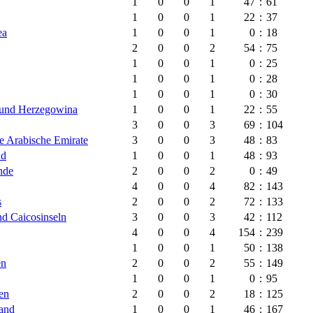
1
0
0
1
47
:
61
1
0
0
1
22
:
37
ea
1
0
0
1
0
:
18
2
0
0
2
54
:
75
1
0
0
1
0
:
25
1
0
0
1
0
:
28
1
0
0
1
0
:
30
 und Herzegowina
1
0
0
1
22
:
55
3
0
0
3
69
:
104
te Arabische Emirate
3
0
0
3
48
:
83
nd
1
0
0
1
48
:
93
nde
2
0
0
2
0
:
49
4
0
0
4
82
:
143
s
2
0
0
2
72
:
133
nd Caicosinseln
3
0
0
3
42
:
112
4
0
0
4
154
:
239
1
0
0
1
50
:
138
en
2
0
0
2
55
:
149
1
0
0
1
0
:
95
en
2
0
0
2
18
:
125
and
1
0
0
1
46
:
167