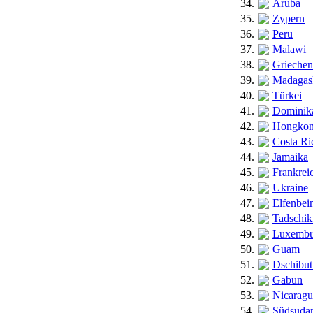
34.
Aruba
35.
Zypern
36.
Peru
37.
Malawi
38.
Griechen
39.
Madagas
40.
Türkei
41.
Dominika
42.
Hongko
43.
Costa Ri
44.
Jamaika
45.
Frankrei
46.
Ukraine
47.
Elfenbei
48.
Tadschik
49.
Luxembu
50.
Guam
51.
Dschibut
52.
Gabun
53.
Nicaragu
54.
Südsuda