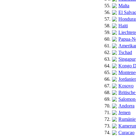
55.
Malta
56.
El Salva
57.
Hondura
58.
Haiti
59.
Liechten
60.
Papua-N
61.
Amerikan
62.
Tschad
63.
Singapur
64.
Kongo 
65.
Montene
66.
Jordanie
67.
Kosovo
68.
Britische
69.
Salomon-
70.
Andorra
71.
Jemen
72.
Rumänie
73.
Kameru
74.
Curacao