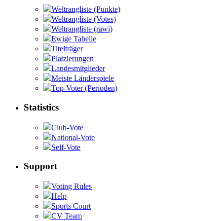
Weltrangliste (Punkte)
Weltrangliste (Votes)
Weltrangliste (rawi)
Ewige Tabelle
Titelträger
Platzierungen
Landesmitglieder
Meiste Länderspiele
Top-Voter (Perioden)
Statistics
Club-Vote
National-Vote
Self-Vote
Support
Voting Rules
Help
Sports Court
CV Team