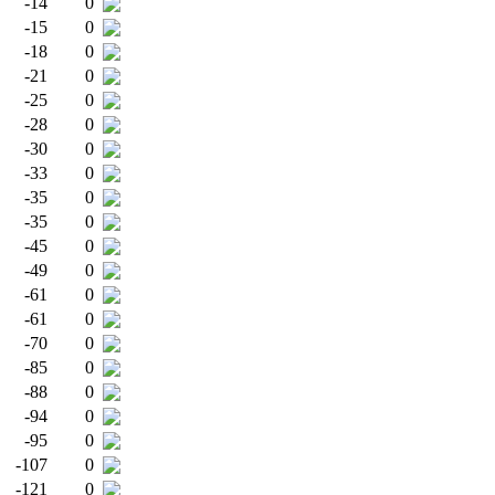
-14
0
-15
0
-18
0
-21
0
-25
0
-28
0
-30
0
-33
0
-35
0
-35
0
-45
0
-49
0
-61
0
-61
0
-70
0
-85
0
-88
0
-94
0
-95
0
-107
0
-121
0