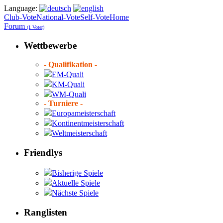
Language:
Club-Vote
National-Vote
Self-Vote
Home
Forum
(1 Voter)
Wettbewerbe
- Qualifikation -
EM-Quali
KM-Quali
WM-Quali
- Turniere -
Europameisterschaft
Kontinentmeisterschaft
Weltmeisterschaft
Friendlys
Bisherige Spiele
Aktuelle Spiele
Nächste Spiele
Ranglisten