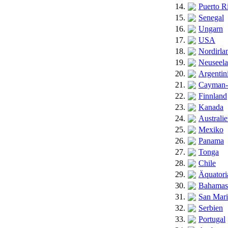
14.
Puerto R
15.
Senegal
16.
Ungarn
17.
USA
18.
Nordirla
19.
Neuseel
20.
Argentin
21.
Cayman-
22.
Finnland
23.
Kanada
24.
Australi
25.
Mexiko
26.
Panama
27.
Tonga
28.
Chile
29.
Äquatori
30.
Bahamas
31.
San Mar
32.
Serbien
33.
Portugal