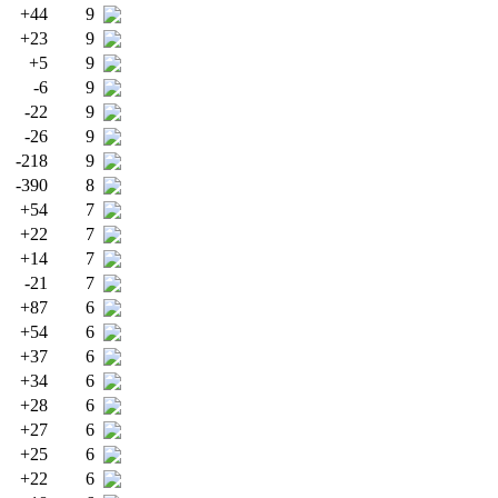
+44
9
+23
9
+5
9
-6
9
-22
9
-26
9
-218
9
-390
8
+54
7
+22
7
+14
7
-21
7
+87
6
+54
6
+37
6
+34
6
+28
6
+27
6
+25
6
+22
6