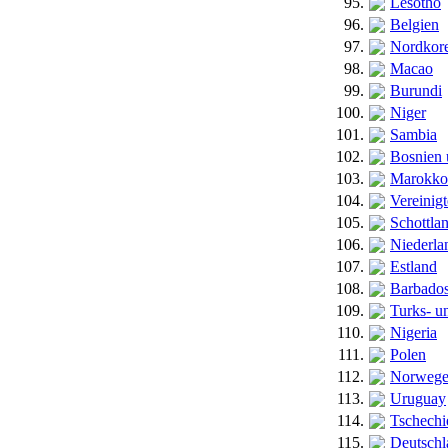
95.
Lesotho
96.
Belgien
97.
Nordkor
98.
Macao
99.
Burundi
100.
Niger
101.
Sambia
102.
Bosnien
103.
Marokko
104.
Vereinig
105.
Schottla
106.
Niederla
107.
Estland
108.
Barbado
109.
Turks- u
110.
Nigeria
111.
Polen
112.
Norweg
113.
Uruguay
114.
Tschechi
115.
Deutschl