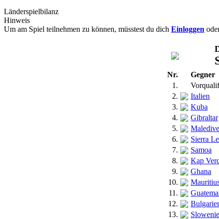
Länderspielbilanz
Hinweis
Um am Spiel teilnehmen zu können, müsstest du dich
Einloggen
ode
D
Nr.
Gegner
1.
Vorqualif
2.
Italien
3.
Kuba
4.
Gibraltar
5.
Malediv
6.
Sierra L
7.
Samoa
8.
Kap Ver
9.
Ghana
10.
Mauritiu
11.
Guatema
12.
Bulgarie
13.
Sloweni