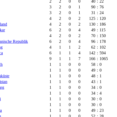
2
2
0
0
40
:
22
3
2
0
1
90
:
76
3
2
0
1
31
:
24
4
2
0
2
125
:
120
land
4
2
0
2
130
:
186
kar
6
2
0
4
49
:
115
4
2
0
2
70
:
150
nische Republik
6
2
0
4
96
:
178
ng
4
1
1
2
62
:
102
ca
6
1
1
4
142
:
594
9
1
1
7
166
:
1065
ch
1
1
0
0
58
:
0
1
1
0
0
49
:
0
nküste
1
1
0
0
48
:
1
istan
1
1
0
0
43
:
1
rg
1
1
0
0
34
:
0
1
1
0
0
34
:
4
i
1
1
0
0
30
:
0
1
1
0
0
30
:
0
a
1
1
0
0
49
:
23
n
1
1
0
0
52
:
28