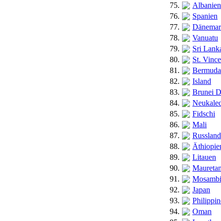
75.
Albanien
76.
Spanien
77.
Dänemar
78.
Vanuatu
79.
Sri Lank
80.
St. Vinc
81.
Bermuda
82.
Island
83.
Brunei D
84.
Neukale
85.
Fidschi
86.
Mali
87.
Russland
88.
Äthiopie
89.
Litauen
90.
Mauretan
91.
Mosamb
92.
Japan
93.
Philippi
94.
Oman