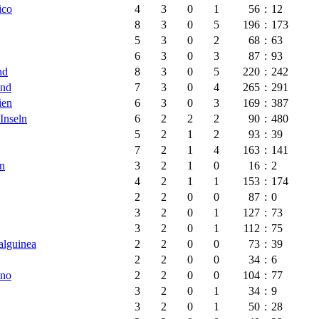
ico
4
3
0
1
56
:
12
8
3
0
5
196
:
173
5
3
0
2
68
:
63
6
3
0
3
87
:
93
nd
8
3
0
5
220
:
242
and
7
3
0
4
265
:
291
ien
6
3
0
3
169
:
387
Inseln
6
2
2
2
90
:
480
5
2
1
2
93
:
39
7
2
1
4
163
:
141
en
3
2
1
0
16
:
2
4
2
1
1
153
:
174
2
2
0
0
87
:
0
3
2
0
1
127
:
73
3
2
0
1
112
:
75
alguinea
2
2
0
0
73
:
39
2
2
0
0
34
:
6
ino
2
2
0
0
104
:
77
3
2
0
1
34
:
9
3
2
0
1
50
:
28