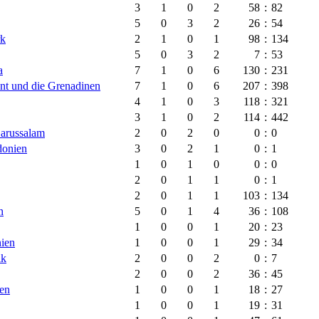
3
1
0
2
58
:
82
5
0
3
2
26
:
54
k
2
1
0
1
98
:
134
5
0
3
2
7
:
53
a
7
1
0
6
130
:
231
ent und die Grenadinen
7
1
0
6
207
:
398
4
1
0
3
118
:
321
3
1
0
2
114
:
442
arussalam
2
0
2
0
0
:
0
donien
3
0
2
1
0
:
1
1
0
1
0
0
:
0
2
0
1
1
0
:
1
2
0
1
1
103
:
134
n
5
0
1
4
36
:
108
1
0
0
1
20
:
23
ien
1
0
0
1
29
:
34
ik
2
0
0
2
0
:
7
2
0
0
2
36
:
45
nen
1
0
0
1
18
:
27
1
0
0
1
19
:
31