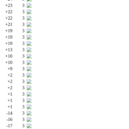
+23
3
+22
3
+22
3
+21
3
+19
3
+19
3
+19
3
+13
3
+10
3
+10
3
+9
3
+2
3
+2
3
+2
3
+1
3
+1
3
+1
3
-14
3
-16
3
-17
3