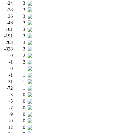
-24
3
-28
3
-36
3
-46
3
-101
3
-191
3
-203
3
-328
3
0
2
-1
2
0
1
-1
1
-31
1
-72
1
-3
0
-5
0
-7
0
-9
0
-9
0
-12
0