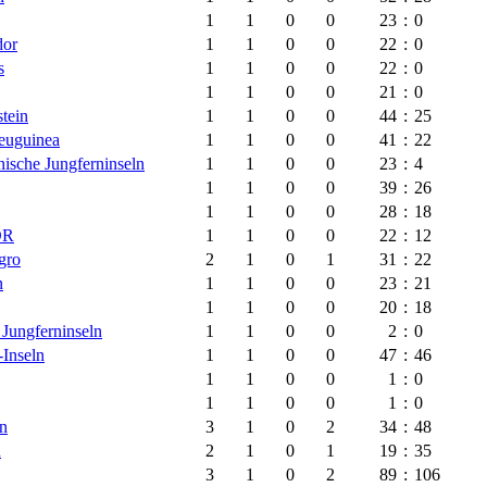
1
1
0
0
23
:
0
dor
1
1
0
0
22
:
0
s
1
1
0
0
22
:
0
1
1
0
0
21
:
0
stein
1
1
0
0
44
:
25
euguinea
1
1
0
0
41
:
22
ische Jungferninseln
1
1
0
0
23
:
4
1
1
0
0
39
:
26
1
1
0
0
28
:
18
DR
1
1
0
0
22
:
12
gro
2
1
0
1
31
:
22
n
1
1
0
0
23
:
21
1
1
0
0
20
:
18
 Jungferninseln
1
1
0
0
2
:
0
Inseln
1
1
0
0
47
:
46
1
1
0
0
1
:
0
1
1
0
0
1
:
0
n
3
1
0
2
34
:
48
n
2
1
0
1
19
:
35
3
1
0
2
89
:
106