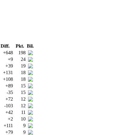
Diff.
Pkt.
Bil.
+648
198
+9
24
+39
19
+131
18
+108
18
+89
15
-35
15
+72
12
-103
12
+42
11
+2
10
+111
9
+79
9