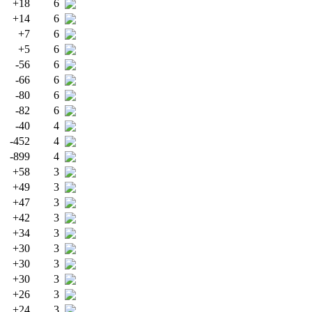
+18
6
+14
6
+7
6
+5
6
-56
6
-66
6
-80
6
-82
6
-40
4
-452
4
-899
4
+58
3
+49
3
+47
3
+42
3
+34
3
+30
3
+30
3
+30
3
+26
3
+24
3