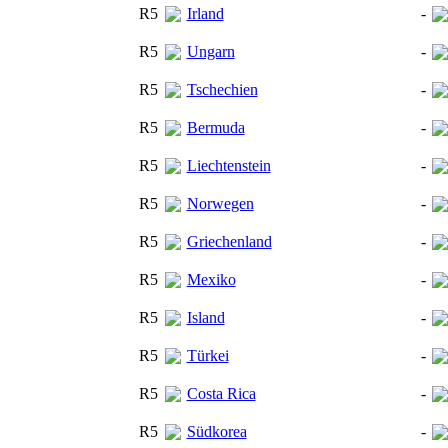
R5
Irland
-
R5
Ungarn
-
R5
Tschechien
-
R5
Bermuda
-
R5
Liechtenstein
-
R5
Norwegen
-
R5
Griechenland
-
R5
Mexiko
-
R5
Island
-
R5
Türkei
-
R5
Costa Rica
-
R5
Südkorea
-