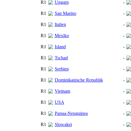
R1
Ungarn
-
R1
San Marino
-
R1
Italien
-
R1
Mexiko
-
R1
Island
-
R1
Tschad
-
R1
Serbien
-
R1
Dominikanische Republik
-
R1
Vietnam
-
R1
USA
-
R1
Papua-Neuguinea
-
R1
Slowakei
-