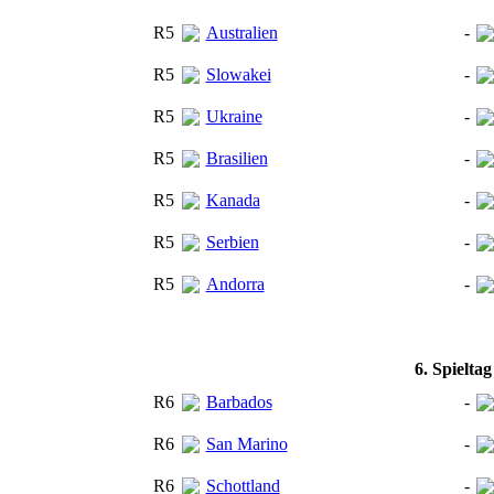
R5
Australien
-
R5
Slowakei
-
R5
Ukraine
-
R5
Brasilien
-
R5
Kanada
-
R5
Serbien
-
R5
Andorra
-
6. Spielta
R6
Barbados
-
R6
San Marino
-
R6
Schottland
-