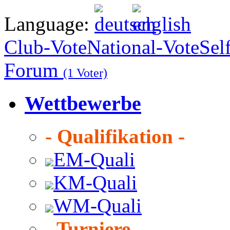
Language:
Club-Vote
National-Vote
Sel
Forum
(1 Voter)
Wettbewerbe
- Qualifikation -
EM-Quali
KM-Quali
WM-Quali
- Turniere -