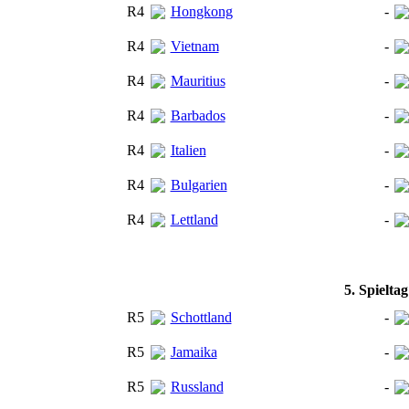
R4
Hongkong
-
R4
Vietnam
-
R4
Mauritius
-
R4
Barbados
-
R4
Italien
-
R4
Bulgarien
-
R4
Lettland
-
5. Spielta
R5
Schottland
-
R5
Jamaika
-
R5
Russland
-