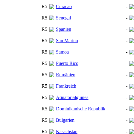
R5
Curacao
-
R5
Senegal
-
R5
Spanien
-
R5
San Marino
-
R5
Samoa
-
R5
Puerto Rico
-
R5
Rumänien
-
R5
Frankreich
-
R5
Äquatorialguinea
-
R5
Dominikanische Republik
-
R5
Bulgarien
-
R5
Kasachstan
-