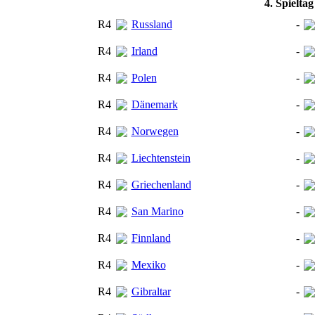
4. Spielta
R4
Russland
-
R4
Irland
-
R4
Polen
-
R4
Dänemark
-
R4
Norwegen
-
R4
Liechtenstein
-
R4
Griechenland
-
R4
San Marino
-
R4
Finnland
-
R4
Mexiko
-
R4
Gibraltar
-