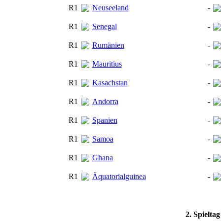
R1
Neuseeland
-
R1
Senegal
-
R1
Rumänien
-
R1
Mauritius
-
R1
Kasachstan
-
R1
Andorra
-
R1
Spanien
-
R1
Samoa
-
R1
Ghana
-
R1
Äquatorialguinea
-
2. Spielta