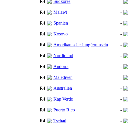
R4
Südkorea
-
R4
Malawi
-
R4
Spanien
-
R4
Kosovo
-
R4
Amerikanische Jungferninseln
-
R4
Nordirland
-
R4
Andorra
-
R4
Malediven
-
R4
Australien
-
R4
Kap Verde
-
R4
Puerto Rico
-
R4
Tschad
-