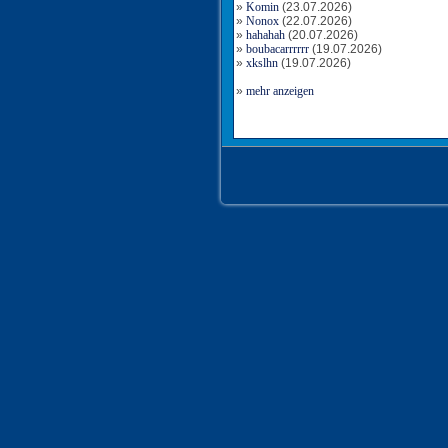
»
Komin
(23.07.2026)
»
Nonox
(22.07.2026)
»
hahahah
(20.07.2026)
»
boubacarrrrrr
(19.07.2026)
»
xkslhn
(19.07.2026)
»
mehr anzeigen