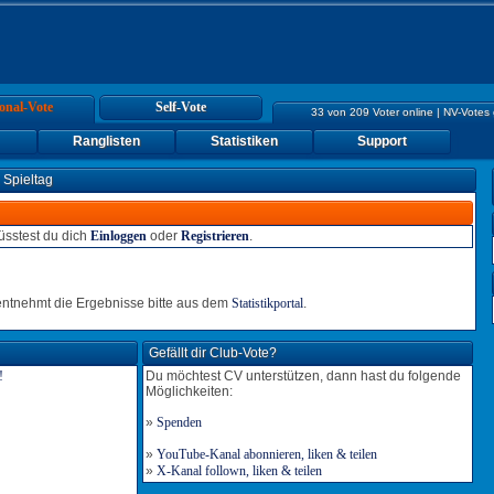
onal-Vote
Self-Vote
33 von 209 Voter online | NV-Votes
Ranglisten
Statistiken
Support
 Spieltag
sstest du dich
Einloggen
oder
Registrieren
.
tnehmt die Ergebnisse bitte aus dem
Statistikportal
.
Gefällt dir Club-Vote?
Du möchtest CV unterstützen, dann hast du folgende
Möglichkeiten:
»
Spenden
»
YouTube-Kanal abonnieren, liken & teilen
»
X-Kanal follown, liken & teilen