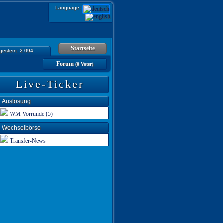
Language:
Startseite
 gestern: 2.094
Forum
(0 Voter)
Live-Ticker
Auslosung
WM Vorrunde (5)
Wechselbörse
Transfer-News