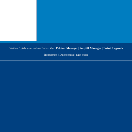
Weitere Spiele vom selben Entwickler:
Peloton Manager
|
Anpfiff Manager
|
Futsal Legends
Impressum
|
Datenschutz
|
nach oben