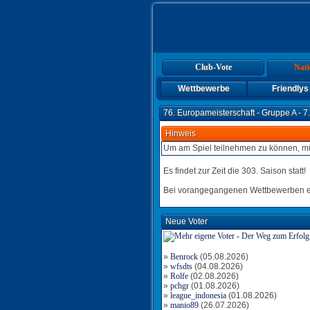
Club-Vote
Nati
Wettbewerbe
Friendlys
76. Europameisterschaft - Gruppe A - 7.
Hinweis
Um am Spiel teilnehmen zu können, mü
Es findet zur Zeit die 303. Saison statt!
Bei vorangegangenen Wettbewerben en
Neue Voter
»
Benrock
(05.08.2026)
»
wfsdts
(04.08.2026)
»
Rolfe
(02.08.2026)
»
pchgr
(01.08.2026)
»
league_indonesia
(01.08.2026)
»
manio89
(26.07.2026)