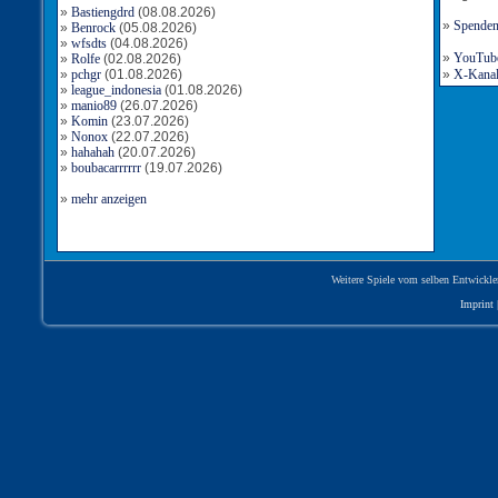
»
Bastiengdrd
(08.08.2026)
»
Spende
»
Benrock
(05.08.2026)
»
wfsdts
(04.08.2026)
»
YouTube-
»
Rolfe
(02.08.2026)
»
pchgr
(01.08.2026)
»
X-Kanal 
»
league_indonesia
(01.08.2026)
»
manio89
(26.07.2026)
»
Komin
(23.07.2026)
»
Nonox
(22.07.2026)
»
hahahah
(20.07.2026)
»
boubacarrrrrr
(19.07.2026)
»
mehr anzeigen
Weitere Spiele vom selben Entwickle
Imprint