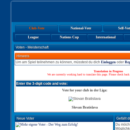
Club-Vote
National-Vote
Self-Vot
League
Nations Cup
International
Voten - Meisterschaft
Hinweis
Um am Spiel teilnehmen zu können, müsstest du dich
Einloggen
oder
Reg
Translation in Progress
We are currently working hard to translate this page. Please check back
Enter the 3-digit code and vote:
Vote for your club in der Liga:
Slovan Bratislava
Neue Voter
Gefällt 
Du möcht
Möglichk