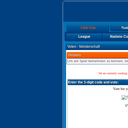
Club-Vote
Nati
League
Nations C
Voten - Meisterschaft
Hinweis
Um am Spiel teilnehmen zu können, mü
We are currently working 
Enter the 3-digit code and vote:
Vote for y
S