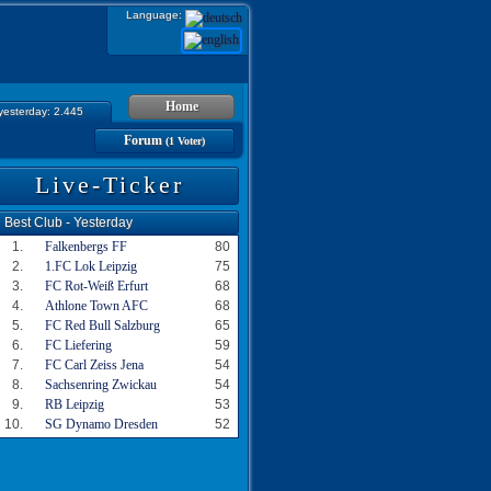
Language:
Home
 yesterday: 2.445
Forum
(1 Voter)
Live-Ticker
Best Club - Yesterday
1.
Falkenbergs FF
80
2.
1.FC Lok Leipzig
75
3.
FC Rot-Weiß Erfurt
68
4.
Athlone Town AFC
68
5.
FC Red Bull Salzburg
65
6.
FC Liefering
59
7.
FC Carl Zeiss Jena
54
8.
Sachsenring Zwickau
54
9.
RB Leipzig
53
10.
SG Dynamo Dresden
52