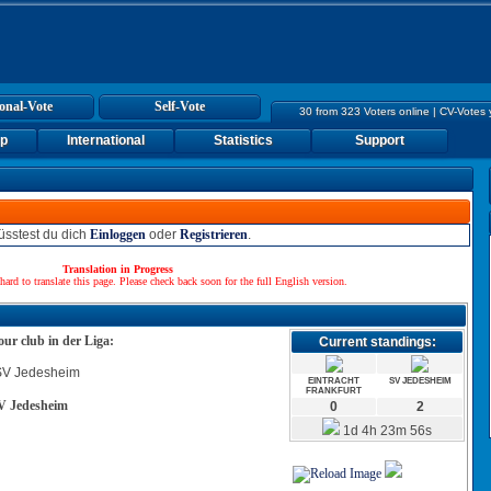
onal-Vote
Self-Vote
30 from 323 Voters online | CV-Votes
up
International
Statistics
Support
sstest du dich
Einloggen
oder
Registrieren
.
Translation in Progress
hard to translate this page. Please check back soon for the full English version.
our club in der Liga:
Current standings:
EINTRACHT
SV JEDESHEIM
FRANKFURT
V Jedesheim
0
2
1d 4h 23m 56s