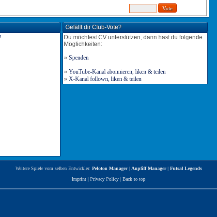
Gefällt dir Club-Vote?
Du möchtest CV unterstützen, dann hast du folgende
Möglichkeiten:
»
Spenden
»
YouTube-Kanal abonnieren, liken & teilen
»
X-Kanal follown, liken & teilen
Weitere Spiele vom selben Entwickler:
Peloton Manager
|
Anpfiff Manager
|
Futsal Legends
Imprint
|
Privacy Policy
|
Back to top