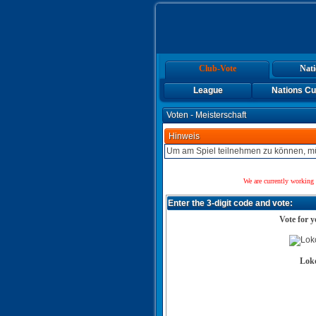
Club-Vote
Nati
League
Nations C
Voten - Meisterschaft
Hinweis
Um am Spiel teilnehmen zu können, mü
We are currently working 
Enter the 3-digit code and vote:
Vote for y
Loko