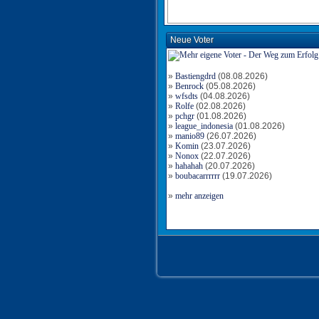
Neue Voter
»
Bastiengdrd
(08.08.2026)
»
Benrock
(05.08.2026)
»
wfsdts
(04.08.2026)
»
Rolfe
(02.08.2026)
»
pchgr
(01.08.2026)
»
league_indonesia
(01.08.2026)
»
manio89
(26.07.2026)
»
Komin
(23.07.2026)
»
Nonox
(22.07.2026)
»
hahahah
(20.07.2026)
»
boubacarrrrrr
(19.07.2026)
»
mehr anzeigen