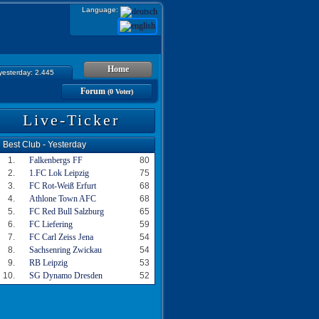
Language:
Home
 yesterday: 2.445
Forum
(0 Voter)
Live-Ticker
Best Club - Yesterday
1.
Falkenbergs FF
80
2.
1.FC Lok Leipzig
75
3.
FC Rot-Weiß Erfurt
68
4.
Athlone Town AFC
68
5.
FC Red Bull Salzburg
65
6.
FC Liefering
59
7.
FC Carl Zeiss Jena
54
8.
Sachsenring Zwickau
54
9.
RB Leipzig
53
10.
SG Dynamo Dresden
52