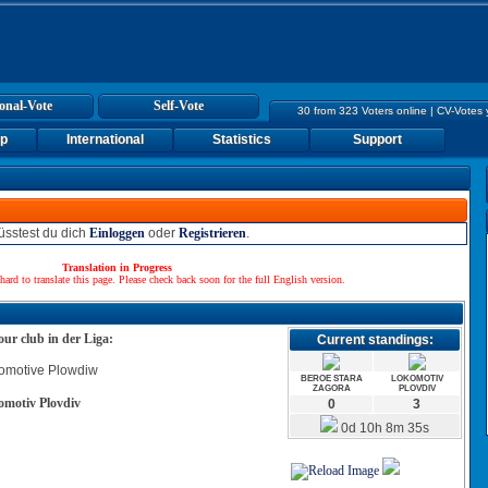
onal-Vote
Self-Vote
30 from 323 Voters online | CV-Votes
up
International
Statistics
Support
sstest du dich
Einloggen
oder
Registrieren
.
Translation in Progress
hard to translate this page. Please check back soon for the full English version.
our club in der Liga:
Current standings:
BEROE STARA
LOKOMOTIV
ZAGORA
PLOVDIV
motiv Plovdiv
0
3
0d 10h 8m 35s