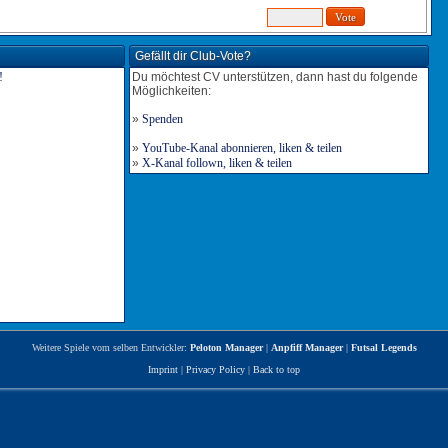
Gefällt dir Club-Vote?
Du möchtest CV unterstützen, dann hast du folgende
Möglichkeiten:
»
Spenden
»
YouTube-Kanal abonnieren, liken & teilen
»
X-Kanal follown, liken & teilen
Weitere Spiele vom selben Entwickler:
Peloton Manager
|
Anpfiff Manager
|
Futsal Legends
Imprint
|
Privacy Policy
|
Back to top