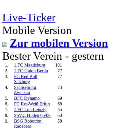
Live-Ticker
Mobile Version
Zur mobilen Version
Bester Verein - gestern
1.
1.FC Magdeburg
101
2.
1.FC Union Berlin
77
3.
FC Red Bull
77
Salzburg
4.
Sachsenring
73
Zwickau
5.
BFC Dynamo
69
6.
FC Rot-Weiß Erfurt
68
7.
1.FC Lok Leipzig
65
8.
SpVg. Hilden 05/06
60
9.
BSG Robotron
58
Radeberg