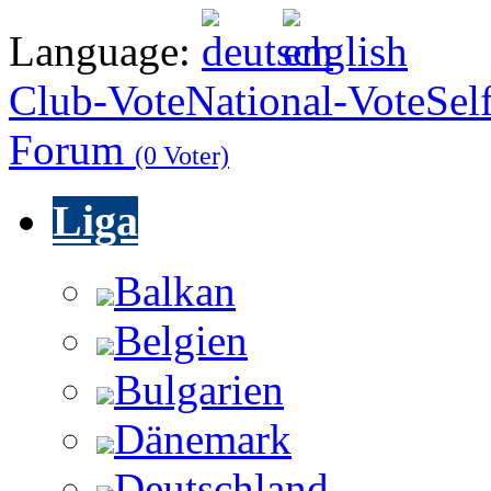
Language:
Club-Vote
National-Vote
Sel
Forum
(0 Voter)
Liga
Balkan
Belgien
Bulgarien
Dänemark
Deutschland