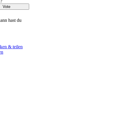
t?
ann hast du
ken & teilen
en