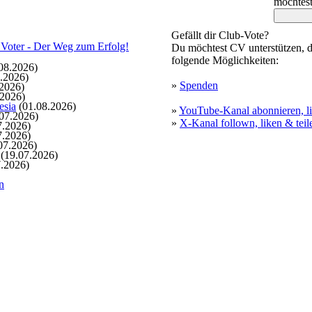
möchtes
Gefällt dir Club-Vote?
Du möchtest CV unterstützen, d
folgende Möglichkeiten:
08.2026)
.2026)
»
Spenden
2026)
.2026)
esia
(01.08.2026)
»
YouTube-Kanal abonnieren, li
07.2026)
»
X-Kanal follown, liken & teil
7.2026)
7.2026)
07.2026)
(19.07.2026)
.2026)
n