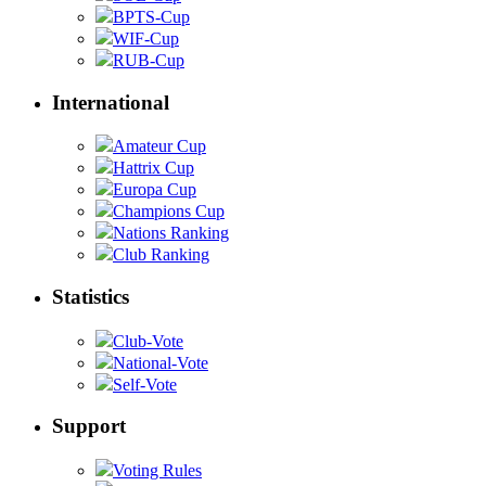
BPTS-Cup
WIF-Cup
RUB-Cup
International
Amateur Cup
Hattrix Cup
Europa Cup
Champions Cup
Nations Ranking
Club Ranking
Statistics
Club-Vote
National-Vote
Self-Vote
Support
Voting Rules