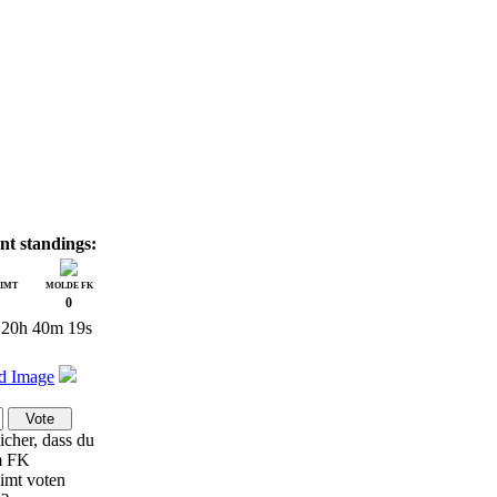
nt standings:
LIMT
MOLDE FK
0
20h 40m 19s
icher, dass du
m FK
imt voten