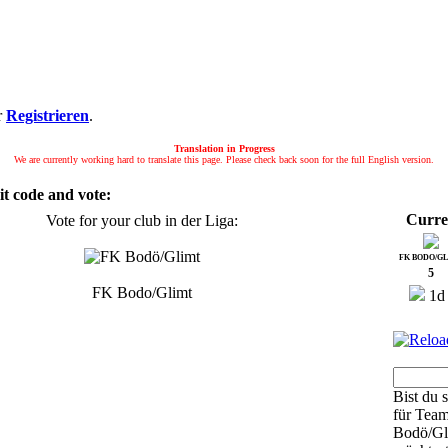
r
Registrieren
.
Translation in Progress
We are currently working hard to translate this page. Please check back soon for the full English version.
it code and vote:
Curre
Vote for your club in der Liga:
FK BODO/G
5
FK Bodo/Glimt
1d 
Bist du s
für Tea
Bodö/Gl