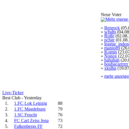
Neue Voter
»
Benrock
(05.
»
wfsdts
(04.08
»
Rolfe
(02.08.
»
pchgr
(01.08
»
league_indon
»
manio89
(26.
»
Komin
(23.0
»
Nonox
(22.0
»
hahahah
(20.
»
boubacarrrrrr
»
xkslhn
(19.07
»
mehr anzeige
Live-Ticker
Best Club - Yesterday
1.
1.FC Lok Leipzig
88
2.
1.FC Magdeburg
79
3.
1.SC Feucht
76
4.
FC Carl Zeiss Jena
73
5.
Falkenbergs FF
72