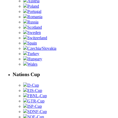
Austria
Poland
Portugal
Romania
Russia
Scotland
Sweden
Switzerland
Spain
Czechia/Slovakia
Turkey
Hungary
Wales
Nations Cup
D-Cup
EIS-Cup
FBNL-Cup
GTR-Cup
ISP-Cup
SDNF-Cup
SOE-Cup