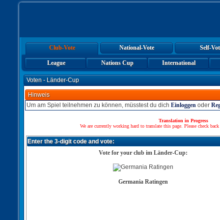
Club-Vote
National-Vote
Self-Vot
League
Nations Cup
International
Voten - Länder-Cup
Hinweis
Um am Spiel teilnehmen zu können, müsstest du dich
Einloggen
oder
Reg
Translation in Progress
We are currently working hard to translate this page. Please check back
Enter the 3-digit code and vote:
Vote for your club im Länder-Cup:
Germania Ratingen