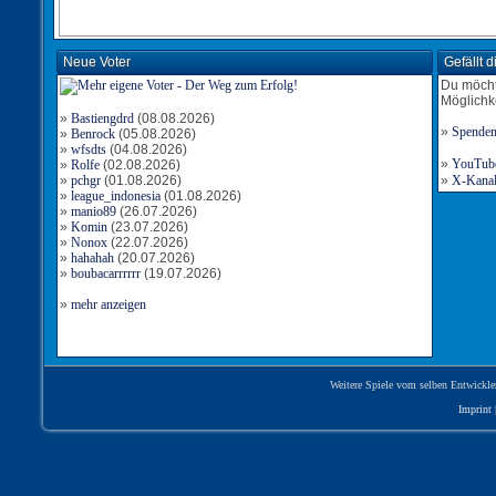
Neue Voter
Gefällt 
Du möcht
Möglichk
»
Bastiengdrd
(08.08.2026)
»
Spende
»
Benrock
(05.08.2026)
»
wfsdts
(04.08.2026)
»
YouTube-
»
Rolfe
(02.08.2026)
»
pchgr
(01.08.2026)
»
X-Kanal 
»
league_indonesia
(01.08.2026)
»
manio89
(26.07.2026)
»
Komin
(23.07.2026)
»
Nonox
(22.07.2026)
»
hahahah
(20.07.2026)
»
boubacarrrrrr
(19.07.2026)
»
mehr anzeigen
Weitere Spiele vom selben Entwickle
Imprint