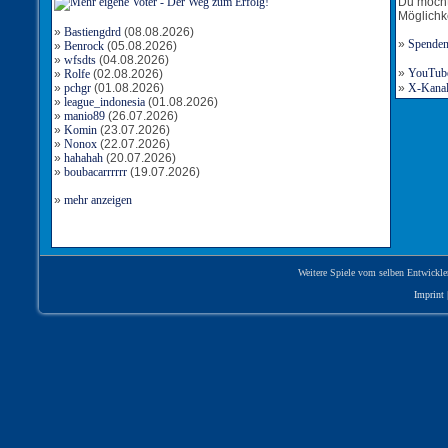
Du möcht
Möglichk
»
Bastiengdrd
(08.08.2026)
»
Spende
»
Benrock
(05.08.2026)
»
wfsdts
(04.08.2026)
»
YouTube-
»
Rolfe
(02.08.2026)
»
pchgr
(01.08.2026)
»
X-Kanal 
»
league_indonesia
(01.08.2026)
»
manio89
(26.07.2026)
»
Komin
(23.07.2026)
»
Nonox
(22.07.2026)
»
hahahah
(20.07.2026)
»
boubacarrrrrr
(19.07.2026)
»
mehr anzeigen
Weitere Spiele vom selben Entwickle
Imprint