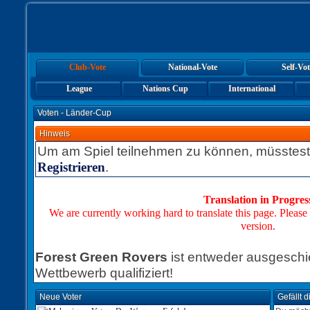
Club-Vote
National-Vote
Self-Vot
League
Nations Cup
International
Voten - Länder-Cup
Hinweis
Um am Spiel teilnehmen zu können, müsstest
.
Registrieren
Translation in Progres
We are currently working hard to translate this page. Please
version.
Forest Green Rovers
ist entweder ausgeschie
Wettbewerb qualifiziert!
Neue Voter
Gefällt 