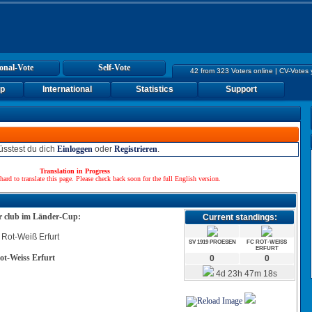
onal-Vote
Self-Vote
42 from 323 Voters online | CV-Votes
up
International
Statistics
Support
sstest du dich
Einloggen
oder
Registrieren
.
Translation in Progress
hard to translate this page. Please check back soon for the full English version.
ur club im Länder-Cup:
Current standings:
SV 1919 PROESEN
FC ROT-WEISS
ERFURT
ot-Weiss Erfurt
0
0
4d 23h 47m 18s