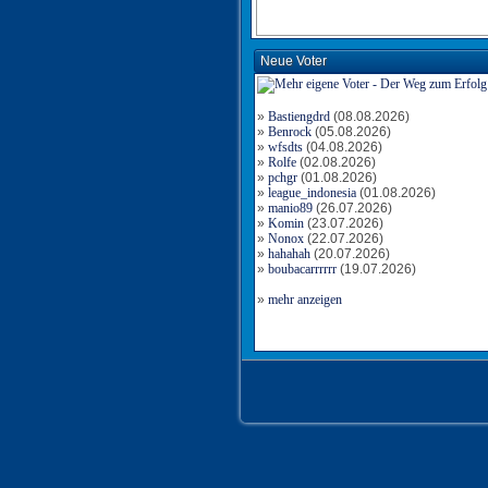
Neue Voter
»
Bastiengdrd
(08.08.2026)
»
Benrock
(05.08.2026)
»
wfsdts
(04.08.2026)
»
Rolfe
(02.08.2026)
»
pchgr
(01.08.2026)
»
league_indonesia
(01.08.2026)
»
manio89
(26.07.2026)
»
Komin
(23.07.2026)
»
Nonox
(22.07.2026)
»
hahahah
(20.07.2026)
»
boubacarrrrrr
(19.07.2026)
»
mehr anzeigen