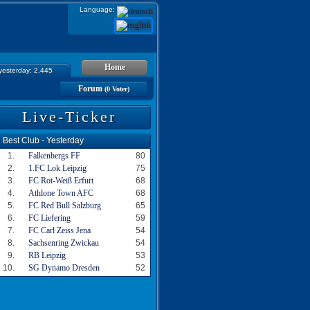
Language:
Home
 yesterday: 2.445
Forum
(0 Voter)
Live-Ticker
Best Club - Yesterday
1.
Falkenbergs FF
80
2.
1.FC Lok Leipzig
75
3.
FC Rot-Weiß Erfurt
68
4.
Athlone Town AFC
68
5.
FC Red Bull Salzburg
65
6.
FC Liefering
59
7.
FC Carl Zeiss Jena
54
8.
Sachsenring Zwickau
54
9.
RB Leipzig
53
10.
SG Dynamo Dresden
52