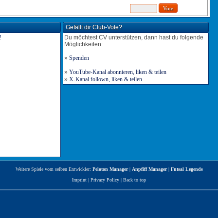
Gefällt dir Club-Vote?
Du möchtest CV unterstützen, dann hast du folgende
Möglichkeiten:
»
Spenden
»
YouTube-Kanal abonnieren, liken & teilen
»
X-Kanal follown, liken & teilen
Weitere Spiele vom selben Entwickler:
Peloton Manager
|
Anpfiff Manager
|
Futsal Legends
Imprint
|
Privacy Policy
|
Back to top