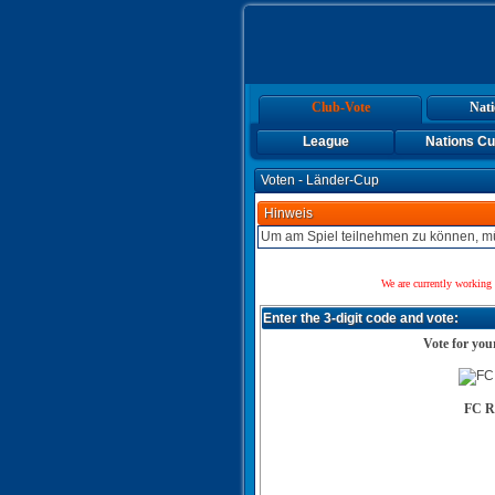
Club-Vote
Nati
League
Nations C
Voten - Länder-Cup
Hinweis
Um am Spiel teilnehmen zu können, mü
We are currently working 
Enter the 3-digit code and vote:
Vote for yo
FC R