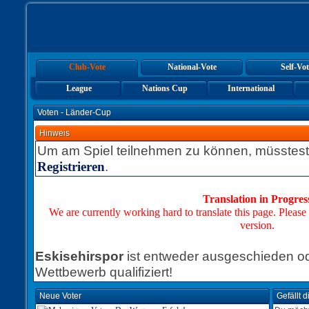
Club-Vote
National-Vote
Self-Vot
League
Nations Cup
International
Voten - Länder-Cup
Hinweis
Um am Spiel teilnehmen zu können, müsstest
.
Registrieren
Translation in Progres
We are currently working hard to translate this page. Please
version.
Eskisehirspor
ist entweder ausgeschieden ode
Wettbewerb qualifiziert!
Neue Voter
Gefällt 