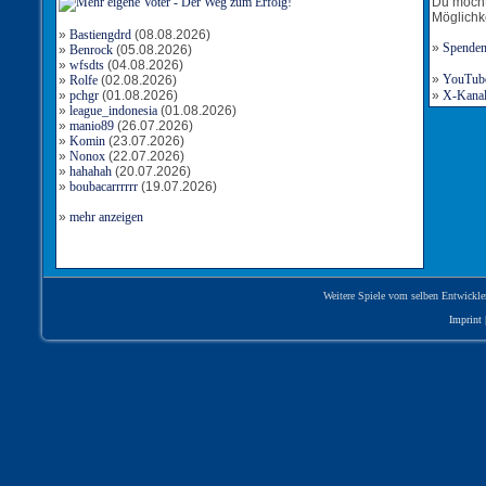
Du möcht
Möglichk
»
Bastiengdrd
(08.08.2026)
»
Spende
»
Benrock
(05.08.2026)
»
wfsdts
(04.08.2026)
»
YouTube-
»
Rolfe
(02.08.2026)
»
pchgr
(01.08.2026)
»
X-Kanal 
»
league_indonesia
(01.08.2026)
»
manio89
(26.07.2026)
»
Komin
(23.07.2026)
»
Nonox
(22.07.2026)
»
hahahah
(20.07.2026)
»
boubacarrrrrr
(19.07.2026)
»
mehr anzeigen
Weitere Spiele vom selben Entwickle
Imprint