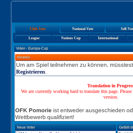
Club-Vote
National-Vote
Self-Vot
League
Nations Cup
International
Voten - Europa-Cup
Hinweis
Um am Spiel teilnehmen zu können, müsstest
.
Registrieren
Translation in Progres
We are currently working hard to translate this page. Please
version.
OFK Pomorie
ist entweder ausgeschieden ode
Wettbewerb qualifiziert!
Neue Voter
Gefällt 