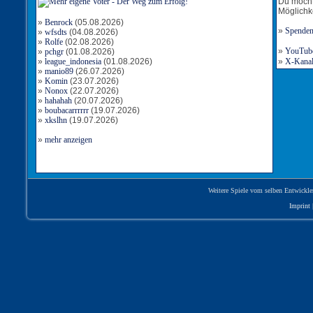
Du möcht
Möglichk
»
Benrock
(05.08.2026)
»
Spende
»
wfsdts
(04.08.2026)
»
Rolfe
(02.08.2026)
»
YouTube-
»
pchgr
(01.08.2026)
»
league_indonesia
(01.08.2026)
»
X-Kanal 
»
manio89
(26.07.2026)
»
Komin
(23.07.2026)
»
Nonox
(22.07.2026)
»
hahahah
(20.07.2026)
»
boubacarrrrrr
(19.07.2026)
»
xkslhn
(19.07.2026)
»
mehr anzeigen
Weitere Spiele vom selben Entwickle
Imprint