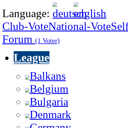
Language:
Club-Vote
National-Vote
Sel
Forum
(1 Voter)
League
Balkans
Belgium
Bulgaria
Denmark
Germany