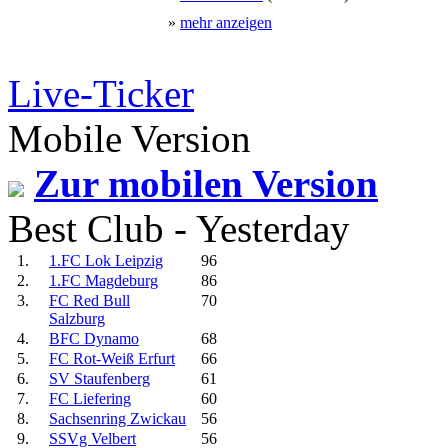
»
mehr anzeigen
Live-Ticker
Mobile Version
Zur mobilen Version
Best Club - Yesterday
1.
1.FC Lok Leipzig
96
2.
1.FC Magdeburg
86
3.
FC Red Bull
70
Salzburg
4.
BFC Dynamo
68
5.
FC Rot-Weiß Erfurt
66
6.
SV Staufenberg
61
7.
FC Liefering
60
8.
Sachsenring Zwickau
56
9.
SSVg Velbert
56