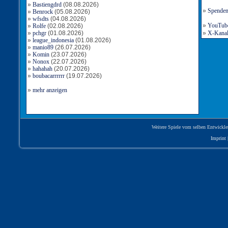
»
Bastiengdrd
(08.08.2026)
»
Spende
»
Benrock
(05.08.2026)
»
wfsdts
(04.08.2026)
»
YouTube-
»
Rolfe
(02.08.2026)
»
pchgr
(01.08.2026)
»
X-Kanal 
»
league_indonesia
(01.08.2026)
»
manio89
(26.07.2026)
»
Komin
(23.07.2026)
»
Nonox
(22.07.2026)
»
hahahah
(20.07.2026)
»
boubacarrrrrr
(19.07.2026)
»
mehr anzeigen
Weitere Spiele vom selben Entwickle
Imprint