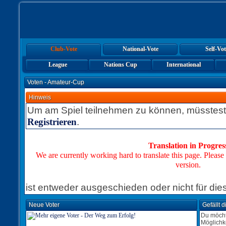
Club-Vote
National-Vote
Self-Vot
League
Nations Cup
International
Voten - Amateur-Cup
Hinweis
Um am Spiel teilnehmen zu können, müsstest
.
Registrieren
Translation in Progres
We are currently working hard to translate this page. Please
version.
ist entweder ausgeschieden oder nicht für dies
Neue Voter
Gefällt 
Du möcht
Möglichk