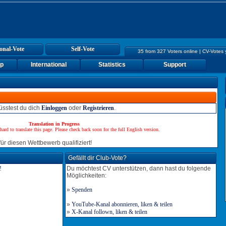
onal-Vote
Self-Vote
35 from 327 Voters online | CV-Votes
up
International
Statistics
Support
sstest du dich
Einloggen
oder
Registrieren
.
Translation in Progress
hard to translate this page. Please check back soon for the full English version.
ür diesen Wettbewerb qualifiziert!
Gefällt dir Club-Vote?
Du möchtest CV unterstützen, dann hast du folgende
Möglichkeiten:
»
Spenden
»
YouTube-Kanal abonnieren, liken & teilen
»
X-Kanal follown, liken & teilen