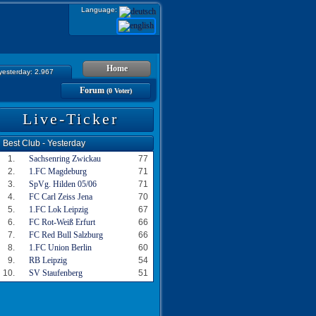
Language:
Home
 yesterday: 2.967
Forum
(0 Voter)
Live-Ticker
Best Club - Yesterday
1.
Sachsenring Zwickau
77
2.
1.FC Magdeburg
71
3.
SpVg. Hilden 05/06
71
4.
FC Carl Zeiss Jena
70
5.
1.FC Lok Leipzig
67
6.
FC Rot-Weiß Erfurt
66
7.
FC Red Bull Salzburg
66
8.
1.FC Union Berlin
60
9.
RB Leipzig
54
10.
SV Staufenberg
51