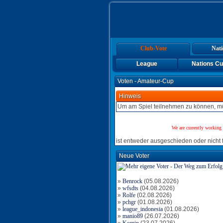
Club-Vote
Nati
League
Nations C
Voten - Amateur-Cup
Hinweis
Um am Spiel teilnehmen zu können, mü
We are currently working 
ist entweder ausgeschieden oder nicht f
Neue Voter
»
Benrock
(05.08.2026)
»
wfsdts
(04.08.2026)
»
Rolfe
(02.08.2026)
»
pchgr
(01.08.2026)
»
league_indonesia
(01.08.2026)
»
manio89
(26.07.2026)