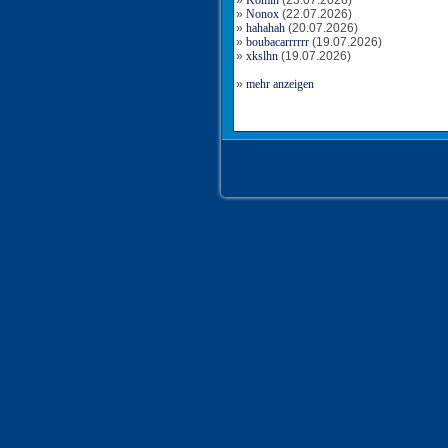
»
Komin
(23.07.2026)
»
Nonox
(22.07.2026)
»
hahahah
(20.07.2026)
»
boubacarrrrrr
(19.07.2026)
»
xkslhn
(19.07.2026)
»
mehr anzeigen