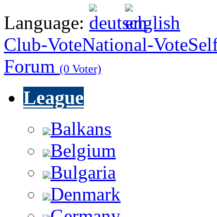
Language:
Club-Vote
National-Vote
Sel
Forum
(0 Voter)
League
Balkans
Belgium
Bulgaria
Denmark
Germany