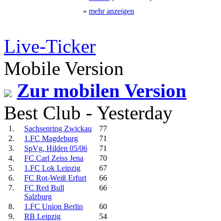
»
mehr anzeigen
Live-Ticker
Mobile Version
Zur mobilen Version
Best Club - Yesterday
1.
Sachsenring Zwickau
77
2.
1.FC Magdeburg
71
3.
SpVg. Hilden 05/06
71
4.
FC Carl Zeiss Jena
70
5.
1.FC Lok Leipzig
67
6.
FC Rot-Weiß Erfurt
66
7.
FC Red Bull
66
Salzburg
8.
1.FC Union Berlin
60
9.
RB Leipzig
54