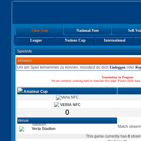
Club-Vote
National-Vote
Self-Vot
League
Nations Cup
International
Spielinfo
Hinweis
Um am Spiel teilnehmen zu können, müsstest du dich
Einloggen
oder
Reg
Translation in Progress
We are currently working hard to translate this page. Please check back
Amateur Cup
VERIA NFC
0
Venue
Stadium:
Match observ
Veria Stadion
This game currently has
0
obser