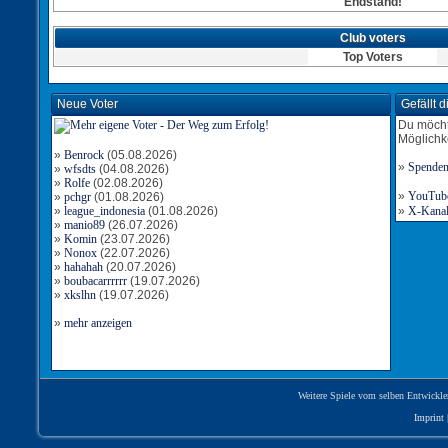
Endstand!
Club voters
Top Voters
Neue Voter
Gefällt 
Du möcht
Möglichk
»
Benrock
(05.08.2026)
»
Spende
»
wfsdts
(04.08.2026)
»
Rolfe
(02.08.2026)
»
YouTube-
»
pchgr
(01.08.2026)
»
league_indonesia
(01.08.2026)
»
X-Kanal 
»
manio89
(26.07.2026)
»
Komin
(23.07.2026)
»
Nonox
(22.07.2026)
»
hahahah
(20.07.2026)
»
boubacarrrrrr
(19.07.2026)
»
xkslhn
(19.07.2026)
»
mehr anzeigen
Weitere Spiele vom selben Entwickle
Imprint