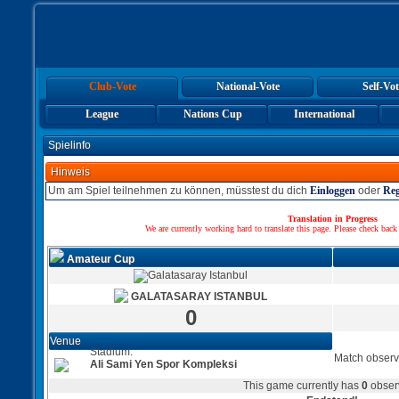
Club-Vote
National-Vote
Self-Vot
League
Nations Cup
International
Spielinfo
Hinweis
Um am Spiel teilnehmen zu können, müsstest du dich
Einloggen
oder
Reg
Translation in Progress
We are currently working hard to translate this page. Please check back
Amateur Cup
GALATASARAY ISTANBUL
0
Venue
Stadium:
Match observ
Ali Sami Yen Spor Kompleksi
This game currently has
0
obser