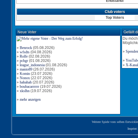
Endstand!
Club voters
Top Voters
Neue Voter
Gefällt 
Du möcht
Möglichk
»
Benrock
(05.08.2026)
»
Spende
»
wfsdts
(04.08.2026)
»
Rolfe
(02.08.2026)
»
YouTube-
»
pchgr
(01.08.2026)
»
league_indonesia
(01.08.2026)
»
X-Kanal 
»
manio89
(26.07.2026)
»
Komin
(23.07.2026)
»
Nonox
(22.07.2026)
»
hahahah
(20.07.2026)
»
boubacarrrrrr
(19.07.2026)
»
xkslhn
(19.07.2026)
»
mehr anzeigen
Weitere Spiele vom selben Entwickle
Imprint