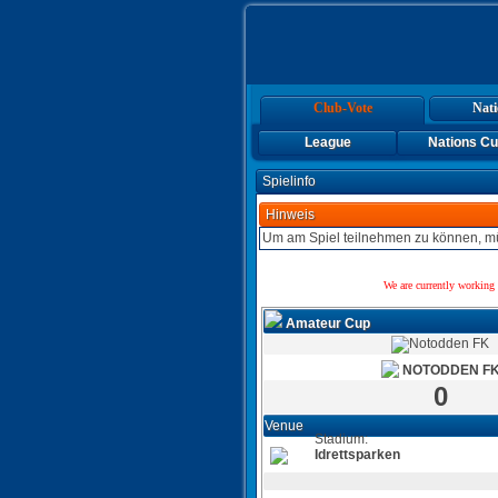
Club-Vote
Nati
League
Nations C
Spielinfo
Hinweis
Um am Spiel teilnehmen zu können, mü
We are currently working 
Amateur Cup
NOTODDEN F
0
Venue
Stadium:
Idrettsparken