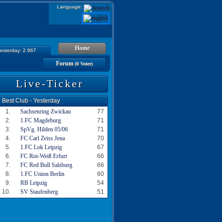
Language:
Home
yesterday: 2.967
Forum
(0 Voter)
Live-Ticker
Best Club - Yesterday
1.
Sachsenring Zwickau
77
2.
1.FC Magdeburg
71
3.
SpVg. Hilden 05/06
71
4.
FC Carl Zeiss Jena
70
5.
1.FC Lok Leipzig
67
6.
FC Rot-Weiß Erfurt
66
7.
FC Red Bull Salzburg
66
8.
1.FC Union Berlin
60
9.
RB Leipzig
54
10.
SV Staufenberg
51