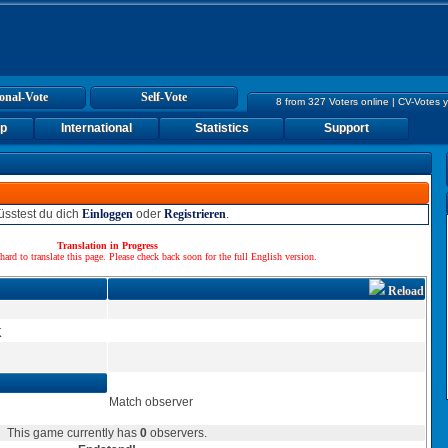
onal-Vote
Self-Vote
8 from 327 Voters online | CV-Votes 
up
International
Statistics
Support
sstest du dich
Einloggen
oder
Registrieren
.
Translation in Progress
hard to translate this page. Please check back soon for the full English version.
Reload
K
Match observer
This game currently has
0
observers.