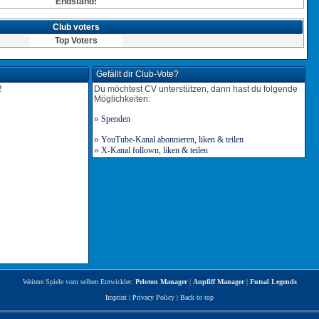
Endstand!
Club voters
Top Voters
Gefällt dir Club-Vote?
Du möchtest CV unterstützen, dann hast du folgende
Möglichkeiten:
»
Spenden
»
YouTube-Kanal abonnieren, liken & teilen
»
X-Kanal follown, liken & teilen
Weitere Spiele vom selben Entwickler:
Peloton Manager
|
Anpfiff Manager
|
Futsal Legends
Imprint
|
Privacy Policy
|
Back to top