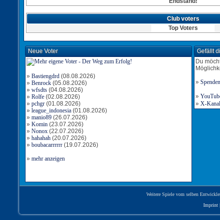
Endstand!
Club voters
Top Voters
Neue Voter
Gefällt 
Du möcht
Möglichk
»
Bastiengdrd
(08.08.2026)
»
Spende
»
Benrock
(05.08.2026)
»
wfsdts
(04.08.2026)
»
YouTube-
»
Rolfe
(02.08.2026)
»
pchgr
(01.08.2026)
»
X-Kanal 
»
league_indonesia
(01.08.2026)
»
manio89
(26.07.2026)
»
Komin
(23.07.2026)
»
Nonox
(22.07.2026)
»
hahahah
(20.07.2026)
»
boubacarrrrrr
(19.07.2026)
»
mehr anzeigen
Weitere Spiele vom selben Entwickle
Imprint