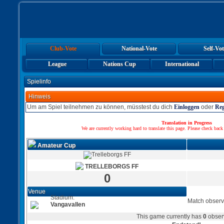
Club-Vote
National-Vote
Self-Vot
League
Nations Cup
International
Spielinfo
Hinweis
Um am Spiel teilnehmen zu können, müsstest du dich
Einloggen
oder
Reg
Translation in Progress
We are currently working hard to translate this page. Please check back
Amateur Cup
TRELLEBORGS FF
0
Venue
Stadium:
Match observ
Vangavallen
This game currently has
0
obser