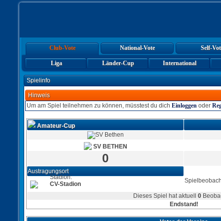
Club-Vote
National-Vote
Self-Vot
Liga
Länder-Cup
International
Spielinfo
Hinweis
Um am Spiel teilnehmen zu können, müsstest du dich
Einloggen
oder
Reg
Amateur-Cup
SV BETHEN
0
Austragungsort
Stadion:
Spielbeobach
CV-Stadion
Dieses Spiel hat aktuell
0
Beobac
Endstand!