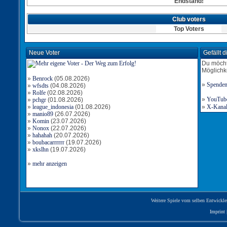
Endstand!
Club voters
Top Voters
Neue Voter
Gefällt 
Du möcht
Möglichk
»
Benrock
(05.08.2026)
»
Spende
»
wfsdts
(04.08.2026)
»
Rolfe
(02.08.2026)
»
YouTube-
»
pchgr
(01.08.2026)
»
league_indonesia
(01.08.2026)
»
X-Kanal 
»
manio89
(26.07.2026)
»
Komin
(23.07.2026)
»
Nonox
(22.07.2026)
»
hahahah
(20.07.2026)
»
boubacarrrrrr
(19.07.2026)
»
xkslhn
(19.07.2026)
»
mehr anzeigen
Weitere Spiele vom selben Entwickle
Imprint