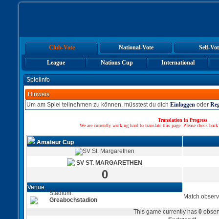
Club-Vote
National-Vote
Self-Vot
League
Nations Cup
International
Spielinfo
Hinweis
Um am Spiel teilnehmen zu können, müsstest du dich
Einloggen
oder
Reg
Translation in Progress
We are currently working hard to translate this page. Please check back
Amateur Cup
SV ST. MARGARETHEN
0
Venue
Stadium:
Match observ
Greabochstadion
This game currently has
0
obser