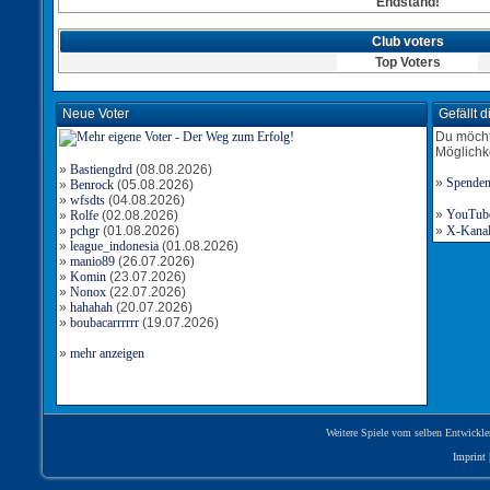
Endstand!
Club voters
Top Voters
Neue Voter
Gefällt 
Du möcht
Möglichk
»
Bastiengdrd
(08.08.2026)
»
Spende
»
Benrock
(05.08.2026)
»
wfsdts
(04.08.2026)
»
YouTube-
»
Rolfe
(02.08.2026)
»
pchgr
(01.08.2026)
»
X-Kanal 
»
league_indonesia
(01.08.2026)
»
manio89
(26.07.2026)
»
Komin
(23.07.2026)
»
Nonox
(22.07.2026)
»
hahahah
(20.07.2026)
»
boubacarrrrrr
(19.07.2026)
»
mehr anzeigen
Weitere Spiele vom selben Entwickle
Imprint