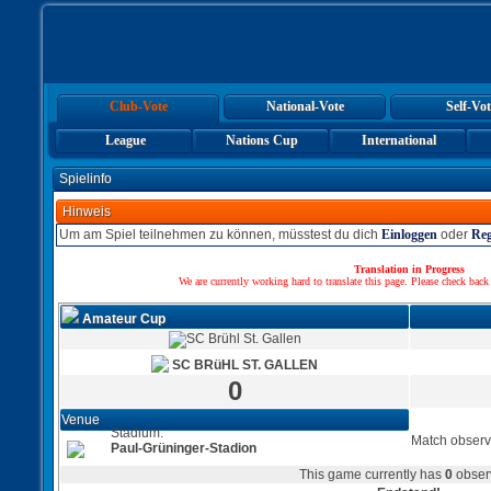
Club-Vote
National-Vote
Self-Vot
League
Nations Cup
International
Spielinfo
Hinweis
Um am Spiel teilnehmen zu können, müsstest du dich
Einloggen
oder
Reg
Translation in Progress
We are currently working hard to translate this page. Please check back
Amateur Cup
SC BRüHL ST. GALLEN
0
Venue
Stadium:
Match observ
Paul-Grüninger-Stadion
This game currently has
0
obser