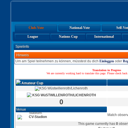
Club-Vote
National-Vote
Self-Vot
League
Nations Cup
International
Spielinfo
Hinweis
Um am Spiel teilnehmen zu können, müsstest du dich
Einloggen
oder
Reg
Translation in Progress
We are currently working hard to translate this page. Please check back
Amateur Cup
KSG WüSTWILLENROTH/LICHENROTH
0
Venue
Stadium:
Match observ
CV-Stadion
This game currently has
0
obser