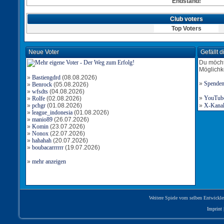
Endstand!
Club voters
Top Voters
Neue Voter
Gefällt 
Du möcht
Möglichk
»
Bastiengdrd
(08.08.2026)
»
Spende
»
Benrock
(05.08.2026)
»
wfsdts
(04.08.2026)
»
YouTube-
»
Rolfe
(02.08.2026)
»
pchgr
(01.08.2026)
»
X-Kanal 
»
league_indonesia
(01.08.2026)
»
manio89
(26.07.2026)
»
Komin
(23.07.2026)
»
Nonox
(22.07.2026)
»
hahahah
(20.07.2026)
»
boubacarrrrrr
(19.07.2026)
»
mehr anzeigen
Weitere Spiele vom selben Entwickle
Imprint