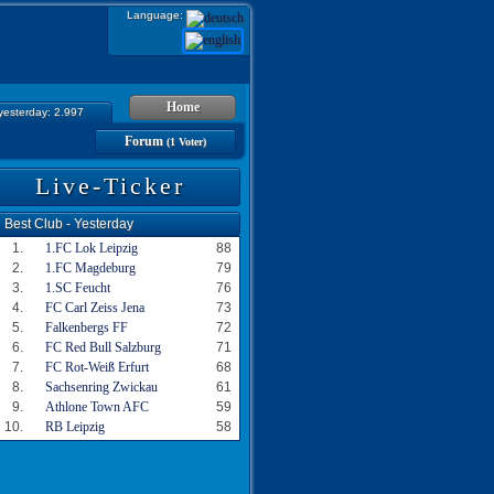
Language:
Home
 yesterday: 2.997
Forum
(1 Voter)
Live-Ticker
Best Club - Yesterday
1.
1.FC Lok Leipzig
88
2.
1.FC Magdeburg
79
3.
1.SC Feucht
76
4.
FC Carl Zeiss Jena
73
5.
Falkenbergs FF
72
6.
FC Red Bull Salzburg
71
7.
FC Rot-Weiß Erfurt
68
8.
Sachsenring Zwickau
61
9.
Athlone Town AFC
59
10.
RB Leipzig
58