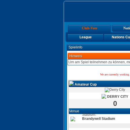
Club-Vote
Nati
League
Nations C
Spielinfo
Hinweis
Um am Spiel teilnehmen zu können, mü
We are currently working 
Amateur Cup
DERRY CITY
0
Venue
Stadium:
Brandywell Stadium