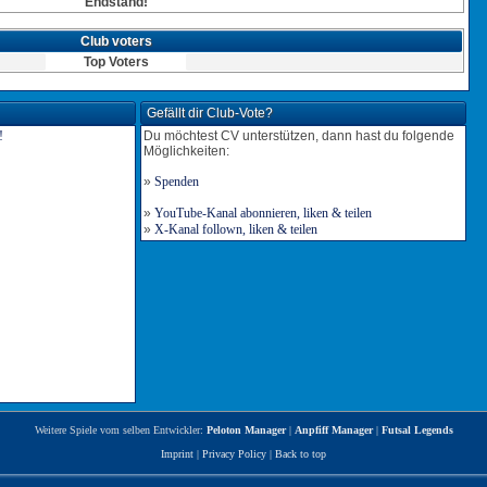
Endstand!
Club voters
Top Voters
Gefällt dir Club-Vote?
Du möchtest CV unterstützen, dann hast du folgende
Möglichkeiten:
»
Spenden
»
YouTube-Kanal abonnieren, liken & teilen
»
X-Kanal follown, liken & teilen
Weitere Spiele vom selben Entwickler:
Peloton Manager
|
Anpfiff Manager
|
Futsal Legends
Imprint
|
Privacy Policy
|
Back to top