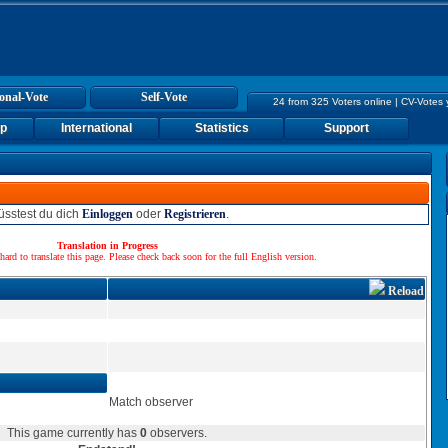
onal-Vote
Self-Vote
24 from 325 Voters online | CV-Votes
up
International
Statistics
Support
sstest du dich
Einloggen
oder
Registrieren
.
Translation in Progress
hard to translate this page. Please check back soon for the full English version.
Reload
Match observer
This game currently has
0
observers.