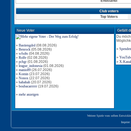
Endstand!
Club voters
Top Voters
Neue Voter
Gefällt 
Du möcht
Möglichk
»
Bastiengdrd
(08.08.2026)
»
Spende
»
Benrock
(05.08.2026)
»
wfsdts
(04.08.2026)
»
YouTube-
»
Rolfe
(02.08.2026)
»
pchgr
(01.08.2026)
»
X-Kanal 
»
league_indonesia
(01.08.2026)
»
manio89
(26.07.2026)
»
Komin
(23.07.2026)
»
Nonox
(22.07.2026)
»
hahahah
(20.07.2026)
»
boubacarrrrrr
(19.07.2026)
»
mehr anzeigen
Weitere Spiele vom selben Entwickle
Imprint