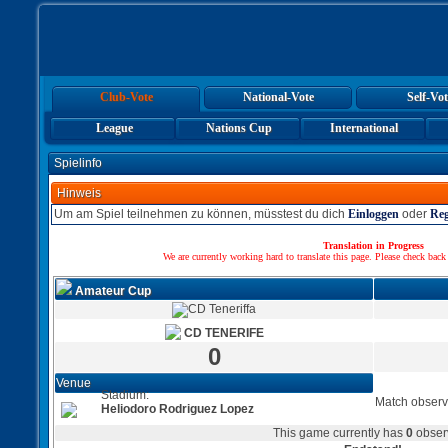
Club-Vote
National-Vote
Self-Vot
League
Nations Cup
International
Spielinfo
Hinweis
Um am Spiel teilnehmen zu können, müsstest du dich
Einloggen
oder
Reg
Translation in Progress
We are currently working hard to translate this page. Please check back
Amateur Cup
CD TENERIFE
0
Venue
Stadium:
Match observ
Heliodoro Rodriguez Lopez
This game currently has
0
obser