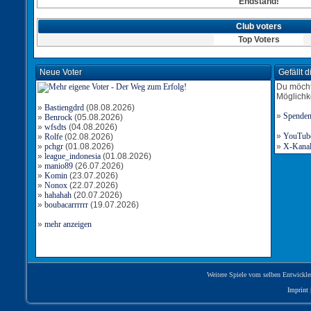
Endstand!
Club voters
Top Voters
Neue Voter
Gefällt 
Du möcht
Möglichk
»
Bastiengdrd
(08.08.2026)
»
Spende
»
Benrock
(05.08.2026)
»
wfsdts
(04.08.2026)
»
YouTube-
»
Rolfe
(02.08.2026)
»
pchgr
(01.08.2026)
»
X-Kanal 
»
league_indonesia
(01.08.2026)
»
manio89
(26.07.2026)
»
Komin
(23.07.2026)
»
Nonox
(22.07.2026)
»
hahahah
(20.07.2026)
»
boubacarrrrrr
(19.07.2026)
»
mehr anzeigen
Weitere Spiele vom selben Entwickle
Imprint