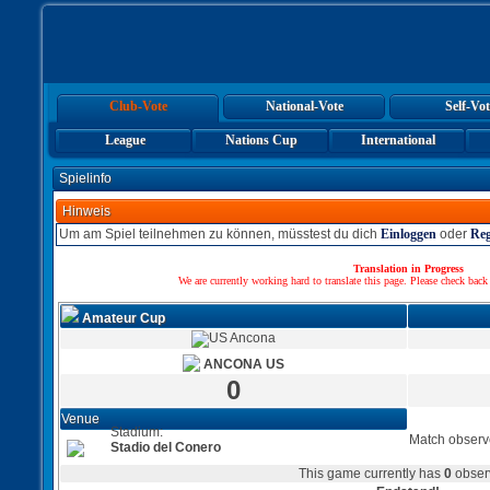
Club-Vote
National-Vote
Self-Vot
League
Nations Cup
International
Spielinfo
Hinweis
Um am Spiel teilnehmen zu können, müsstest du dich
Einloggen
oder
Reg
Translation in Progress
We are currently working hard to translate this page. Please check back
Amateur Cup
ANCONA US
0
Venue
Stadium:
Match observ
Stadio del Conero
This game currently has
0
obser