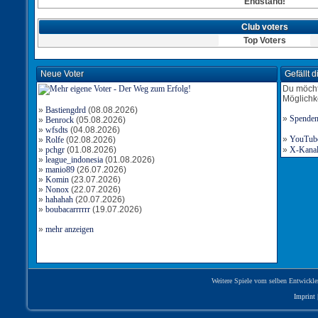
Endstand!
Club voters
Top Voters
Neue Voter
Gefällt 
Du möcht
Möglichk
»
Bastiengdrd
(08.08.2026)
»
Spende
»
Benrock
(05.08.2026)
»
wfsdts
(04.08.2026)
»
YouTube-
»
Rolfe
(02.08.2026)
»
pchgr
(01.08.2026)
»
X-Kanal 
»
league_indonesia
(01.08.2026)
»
manio89
(26.07.2026)
»
Komin
(23.07.2026)
»
Nonox
(22.07.2026)
»
hahahah
(20.07.2026)
»
boubacarrrrrr
(19.07.2026)
»
mehr anzeigen
Weitere Spiele vom selben Entwickle
Imprint