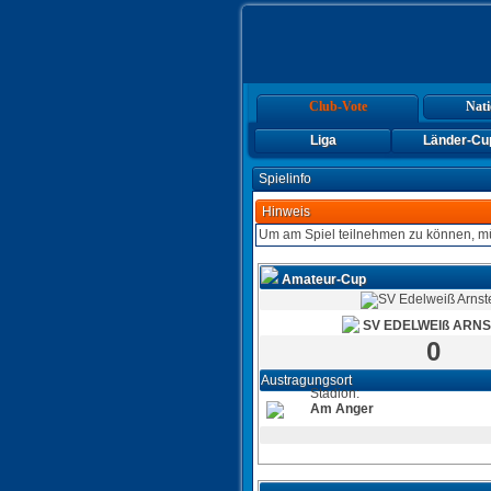
Club-Vote
Nati
Liga
Länder-Cu
Spielinfo
Hinweis
Um am Spiel teilnehmen zu können, mü
Amateur-Cup
SV EDELWEIß ARN
0
Austragungsort
Stadion:
Am Anger