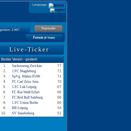
Language:
Startseite
 gestern: 2.967
Forum
(0 Voter)
Live-Ticker
Bester Verein - gestern
1.
Sachsenring Zwickau
77
2.
1.FC Magdeburg
71
3.
SpVg. Hilden 05/06
71
4.
FC Carl Zeiss Jena
70
5.
1.FC Lok Leipzig
67
6.
FC Rot-Weiß Erfurt
66
7.
FC Red Bull Salzburg
66
8.
1.FC Union Berlin
60
9.
RB Leipzig
54
10.
SV Staufenberg
51