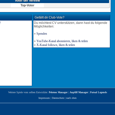
Voter der Vereine
Top-Voter
Gefällt dir Club-Vote?
Du möchtest CV unterstützen, dann hast du folgende
Möglichkeiten:
»
Spenden
»
YouTube-Kanal abonnieren, liken & teilen
»
X-Kanal follown, liken & teilen
Weitere Spiele vom selben Entwickler:
Peloton Manager
|
Anpfiff Manager
|
Futsal Legends
Impressum
|
Datenschutz
|
nach oben