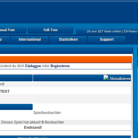
onal-Vote
Self-Vote
26 von 327 Voter online | CV-Votes
p
International
Statistiken
Support
sstest du dich
Einloggen
oder
Registrieren
.
Aktualisieren
STEDT
Spielbeobachter
Dieses Spiel hat aktuell
0
Beobachter.
Endstand!